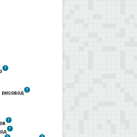
?
о
?
рисовод
?
ов
?
вод