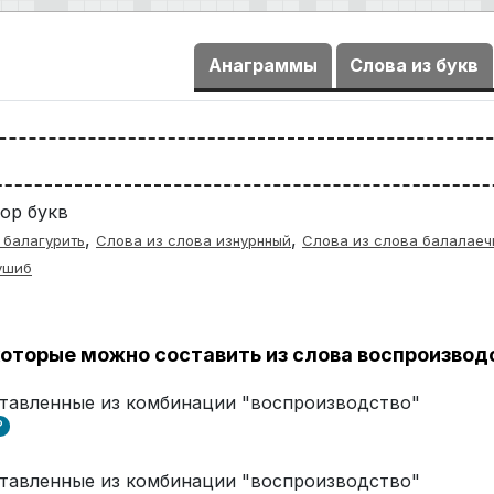
Анаграммы
Слова из букв
ор букв
,
,
 балагурить
Слова из слова изнурнный
Слова из слова балалаеч
ушиб
оторые можно составить из слова воспроизвод
оставленные из комбинации "воспроизводство"
?
оставленные из комбинации "воспроизводство"