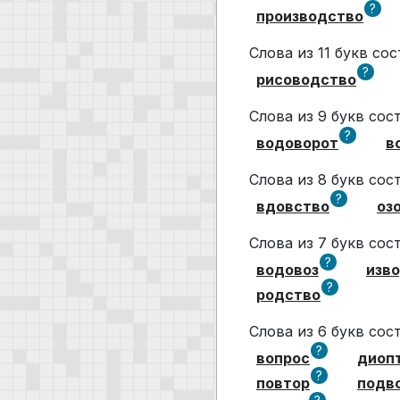
?
производство
Слова из 11 букв с
?
рисоводство
Слова из 9 букв со
?
водоворот
в
Слова из 8 букв со
?
вдовство
оз
Слова из 7 букв со
?
водовоз
изв
?
родство
Слова из 6 букв со
?
вопрос
диоп
?
повтор
подв