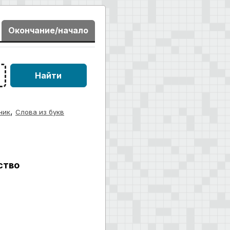
Окончание/начало
Найти
,
ник
Слова из букв
ство