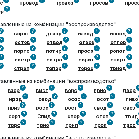
?
?
?
?
с
провод
провоз
просов
прос
?
ор
ставленные из комбинации "воспроизводство"
?
?
?
?
?
ворот
дозор
извод
испод
?
?
?
?
?
остов
отвод
отвоз
отпор
?
?
?
?
?
порто
потир
просо
ропот
?
?
?
?
?
систр
ситро
сорит
спирт
?
?
?
?
?
строп
топор
торос
триод
ставленные из комбинации "воспроизводство"
?
?
?
?
взор
вист
ворс
врио
двор
?
?
?
?
ирод
овод
осос
осот
пиво
?
?
?
?
приз
росс
рост
свод
своз
?
?
?
?
сорт
Спид
спор
стоп
твид
?
?
?
?
торс
трио
трип
троп
трос
ставленные из комбинации "воспроизводство"