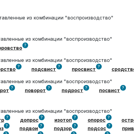
оставленные из комбинации "воспроизводство"
ставленные из комбинации "воспроизводство"
?
оровство
ставленные из комбинации "воспроизводство"
?
?
?
орство
подсвист
просвист
сродств
ставленные из комбинации "воспроизводство"
?
?
?
?
орот
поворот
подрост
посвист
ставленные из комбинации "воспроизводство"
?
?
?
?
тр
допрос
изотоп
опорос
остр
?
?
?
?
оз
подвои
подзор
подсос
при