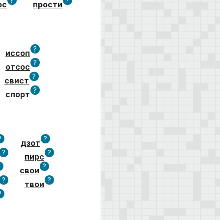
?
?
ос
прости
?
иссоп
?
отсос
?
свист
?
спорт
?
?
дзот
?
?
пирс
?
?
свои
?
?
твои
?