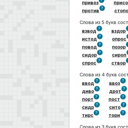
?
привоз
присо
?
против
стоп
Слова из 5 букв со
?
взвод
вздор
?
истод
опрос
?
повод
позор
?
сидор
сироп
?
спрос
створ
Слова из 4 букв со
?
?
ввод
ввоз
?
?
диво
дрот
?
?
порт
пост
?
?
сидр
сито
?
?
тирс
тори
Слова из 3 букв со