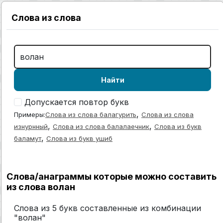
Слова из слова
Найти
Допускается повтор букв
,
Примеры:
Слова из слова балагурить
Слова из слова
,
,
изнурнный
Слова из слова балалаечник
Слова из букв
,
баламут
Слова из букв ушиб
Слова/анаграммы которые можно составить
из слова волан
Слова из 5 букв составленные из комбинации
"волан"