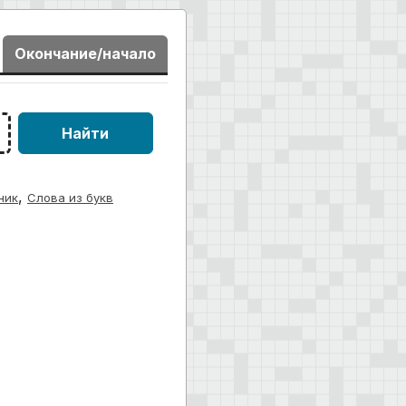
Окончание/начало
Найти
,
ник
Слова из букв