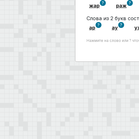
?
?
жар
раж
Слова из 2 букв со
?
?
ар
ау
у
Нажмите на слово или ? чт