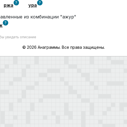
?
?
ржа
ура
ставленные из комбинации "ажур"
?
ж
обы увидеть описание
© 2026 Анаграммы. Все права защищены.