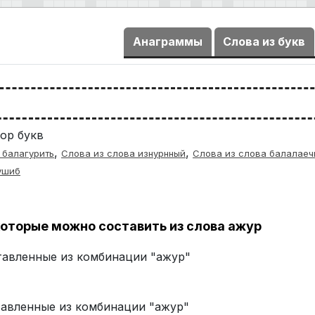
Анаграммы
Слова из букв
ор букв
,
,
 балагурить
Слова из слова изнурнный
Слова из слова балалаеч
ушиб
оторые можно составить из слова ажур
ставленные из комбинации "ажур"
ставленные из комбинации "ажур"