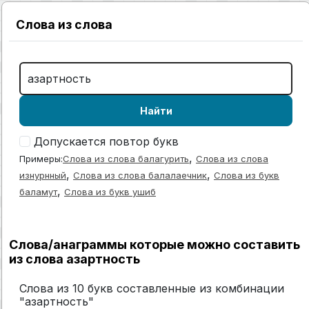
Слова из слова
Найти
Допускается повтор букв
,
Примеры:
Слова из слова балагурить
Слова из слова
,
,
изнурнный
Слова из слова балалаечник
Слова из букв
,
баламут
Слова из букв ушиб
Слова/анаграммы которые можно составить
из слова азартность
Слова из 10 букв составленные из комбинации
"азартность"