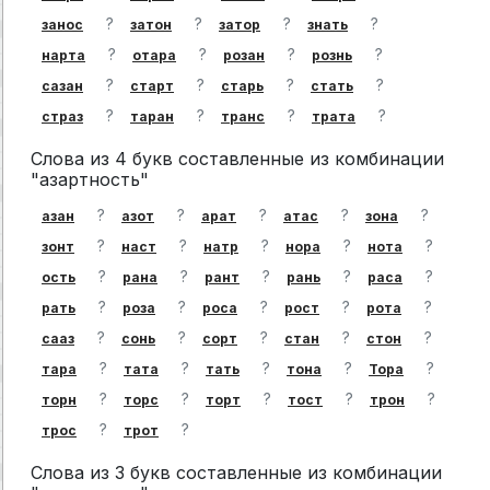
?
?
?
?
занос
затон
затор
знать
?
?
?
?
нарта
отара
розан
рознь
?
?
?
?
сазан
старт
старь
стать
?
?
?
?
страз
таран
транс
трата
Слова из 4 букв составленные из комбинации
"азартность"
?
?
?
?
?
азан
азот
арат
атас
зона
?
?
?
?
?
зонт
наст
натр
нора
нота
?
?
?
?
?
ость
рана
рант
рань
раса
?
?
?
?
?
рать
роза
роса
рост
рота
?
?
?
?
?
сааз
сонь
сорт
стан
стон
?
?
?
?
?
тара
тата
тать
тона
Тора
?
?
?
?
?
торн
торс
торт
тост
трон
?
?
трос
трот
Слова из 3 букв составленные из комбинации