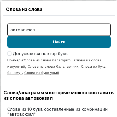
Слова из слова
Найти
Допускается повтор букв
,
Примеры:
Слова из слова балагурить
Слова из слова
,
,
изнурнный
Слова из слова балалаечник
Слова из букв
,
баламут
Слова из букв ушиб
Слова/анаграммы которые можно составить
из слова автовокзал
Слова из 10 букв составленные из комбинации
"автовокзал"