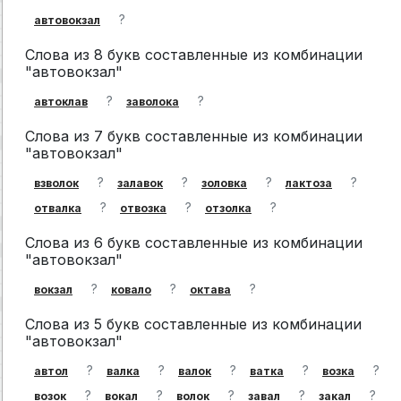
?
автовокзал
Слова из 8 букв составленные из комбинации
"автовокзал"
?
?
автоклав
заволока
Слова из 7 букв составленные из комбинации
"автовокзал"
?
?
?
?
взволок
залавок
золовка
лактоза
?
?
?
отвалка
отвозка
отзолка
Слова из 6 букв составленные из комбинации
"автовокзал"
?
?
?
вокзал
ковало
октава
Слова из 5 букв составленные из комбинации
"автовокзал"
?
?
?
?
?
автол
валка
валок
ватка
возка
?
?
?
?
?
возок
вокал
волок
завал
закал