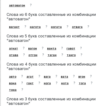
?
автовагон
Слова из 6 букв составленные из комбинации
"автовагон"
?
?
?
?
вагант
нагота
ногата
отвага
Слова из 5 букв составленные из комбинации
"автовагон"
?
?
?
?
агнат
вагон
ванта
гавот
?
?
?
?
отава
отгон
таган
танго
Слова из 4 букв составленные из комбинации
"автовагон"
?
?
?
?
?
авто
агат
вага
вата
вгон
?
?
?
?
?
вона
гонт
нога
нота
тога
?
тона
Слова из 3 букв составленные из комбинации
"автовагон"