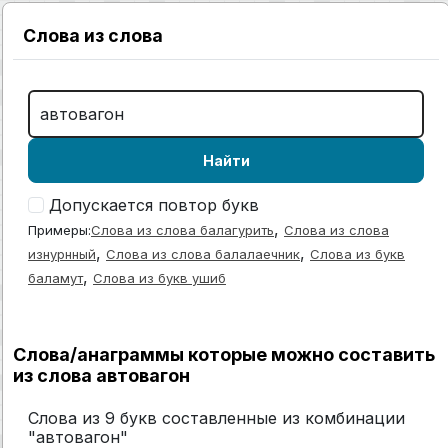
Слова из слова
Найти
Допускается повтор букв
,
Примеры:
Слова из слова балагурить
Слова из слова
,
,
изнурнный
Слова из слова балалаечник
Слова из букв
,
баламут
Слова из букв ушиб
Слова/анаграммы которые можно составить
из слова автовагон
Слова из 9 букв составленные из комбинации
"автовагон"