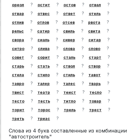
?
?
?
?
ореол
остит
остов
отвал
?
?
?
?
отвар
отвес
ответ
отель
?
?
?
?
отлив
отлов
отсев
рвота
?
?
?
?
рельс
сатир
свиль
свита
?
?
?
?
свора
сиаль
сивер
ситар
?
?
?
?
ситро
слива
слова
слово
?
?
?
?
совет
сорит
сталь
старт
?
?
?
?
старь
стать
ствол
створ
?
?
?
?
стела
стило
стиль
тавот
?
?
?
?
тавро
талер
талес
тварь
?
?
?
?
твист
театр
теист
тесло
?
?
?
?
тесто
тесть
титло
товар
?
?
?
?
торит
торос
трель
трест
?
?
треть
триас
Слова из 4 букв составленные из комбинации
"автостроитель"