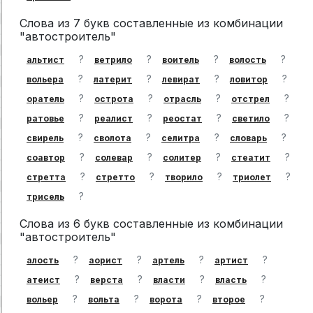
Слова из 7 букв составленные из комбинации
"автостроитель"
?
?
?
?
альтист
ветрило
воитель
волость
?
?
?
?
вольера
латерит
левират
ловитор
?
?
?
?
оратель
острота
отрасль
отстрел
?
?
?
?
ратовье
реалист
реостат
светило
?
?
?
?
свирель
сволота
селитра
словарь
?
?
?
?
соавтор
солевар
солитер
стеатит
?
?
?
?
стретта
стретто
творило
триолет
?
трисель
Слова из 6 букв составленные из комбинации
"автостроитель"
?
?
?
?
алость
аорист
артель
артист
?
?
?
?
атеист
верста
власти
власть
?
?
?
?
вольер
вольта
ворота
второе