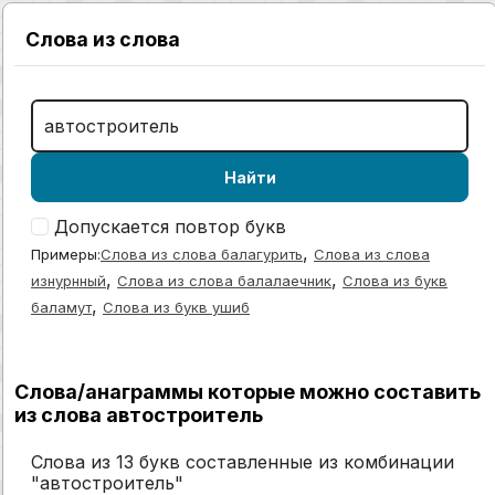
Слова из слова
Найти
Допускается повтор букв
,
Примеры:
Слова из слова балагурить
Слова из слова
,
,
изнурнный
Слова из слова балалаечник
Слова из букв
,
баламут
Слова из букв ушиб
Слова/анаграммы которые можно составить
из слова автостроитель
Слова из 13 букв составленные из комбинации
"автостроитель"