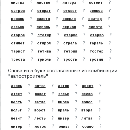
?
?
?
?
листва
листье
литера
остеит
?
?
?
?
остров
отврат
отсвет
рельса
?
?
?
?
риваль
сальто
сверло
свитер
?
?
?
?
сельва
сераль
сериал
сирота
?
?
?
?
старое
статор
стерва
стерво
?
?
?
?
стилет
стирол
стрела
тарель
?
?
?
?
тарист
тетива
тетрил
тостер
?
?
?
?
треста
триоль
трость
тротил
Слова из 5 букв составленные из комбинации
"автостроитель"
?
?
?
?
авось
автол
автор
арест
?
?
?
?
атлет
валет
вальс
весло
?
?
?
?
весть
ветла
виола
волос
?
?
?
?
вольт
ворот
враль
втора
?
?
?
?
левит
лесть
ливер
литва
?
?
?
?
литер
лотос
олива
орало