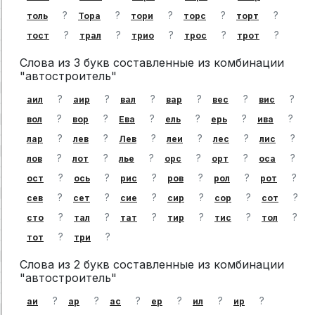
?
?
?
?
?
толь
Тора
тори
торс
торт
?
?
?
?
?
тост
трал
трио
трос
трот
Слова из 3 букв составленные из комбинации
"автостроитель"
?
?
?
?
?
?
аил
аир
вал
вар
вес
вис
?
?
?
?
?
?
вол
вор
Ева
ель
ерь
ива
?
?
?
?
?
?
лар
лев
Лев
леи
лес
лис
?
?
?
?
?
?
лов
лот
лье
орс
орт
оса
?
?
?
?
?
?
ост
ось
рис
ров
рол
рот
?
?
?
?
?
?
сев
сет
сие
сир
сор
сот
?
?
?
?
?
?
сто
тал
тат
тир
тис
тол
?
?
тот
три
Слова из 2 букв составленные из комбинации
"автостроитель"
?
?
?
?
?
?
аи
ар
ас
ер
ил
ир