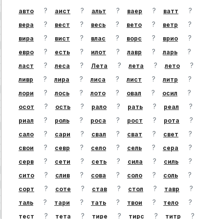
?
?
?
?
?
авто
аист
альт
ваер
ватт
?
?
?
?
?
вера
вест
весь
вето
ветр
?
?
?
?
?
вира
вист
влас
ворс
врио
?
?
?
?
?
евро
есть
илот
лавр
ларь
?
?
?
?
?
ласт
леса
Лета
лета
лето
?
?
?
?
?
ливр
лира
лиса
лист
литр
?
?
?
?
?
лори
лось
лото
овал
осил
?
?
?
?
?
осот
ость
рало
рать
реал
?
?
?
?
?
риал
роль
роса
рост
рота
?
?
?
?
?
сало
сари
свал
сват
свет
?
?
?
?
?
свои
севр
село
сель
сера
?
?
?
?
?
серв
сети
сеть
сила
силь
?
?
?
?
?
сито
слив
сова
соло
соль
?
?
?
?
?
сорт
соте
став
стол
тавр
?
?
?
?
?
таль
тари
тать
твои
тело
?
?
?
?
?
тест
тета
тире
тирс
титр