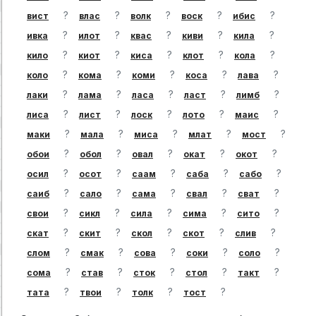
?
?
?
?
?
вист
влас
волк
воск
ибис
?
?
?
?
?
ивка
илот
квас
киви
кила
?
?
?
?
?
кило
киот
киса
клот
кола
?
?
?
?
?
коло
кома
коми
коса
лава
?
?
?
?
?
лаки
лама
ласа
ласт
лимб
?
?
?
?
?
лиса
лист
лоск
лото
маис
?
?
?
?
?
маки
мала
миса
млат
мост
?
?
?
?
?
обои
обол
овал
окат
окот
?
?
?
?
?
осил
осот
саам
саба
сабо
?
?
?
?
?
саиб
сало
сама
свал
сват
?
?
?
?
?
свои
сикл
сила
сима
сито
?
?
?
?
?
скат
скит
скол
скот
слив
?
?
?
?
?
слом
смак
сова
соки
соло
?
?
?
?
?
сома
став
сток
стол
такт
?
?
?
?
тата
твои
толк
тост