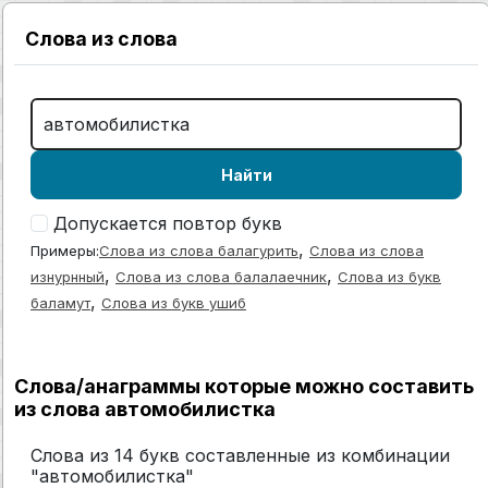
Слова из слова
Найти
Допускается повтор букв
,
Примеры:
Слова из слова балагурить
Слова из слова
,
,
изнурнный
Слова из слова балалаечник
Слова из букв
,
баламут
Слова из букв ушиб
Слова/анаграммы которые можно составить
из слова автомобилистка
Слова из 14 букв составленные из комбинации
"автомобилистка"