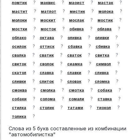
?
?
?
?
ломтик
маквис
маоист
мастак
?
?
?
?
мастит
матлот
мистик
молока
?
?
?
?
молоки
москит
мослак
мостик
?
?
?
?
мостки
мосток
обивка
облава
?
?
?
?
облако
октава
оливка
оливки
?
?
?
?
осилок
оттиск
сбавка
сбивка
?
?
?
?
свалка
сватик
сваток
свитка
?
?
?
?
свиток
сволок
сиамка
символ
?
?
?
?
скатол
славка
славки
сливка
?
?
?
?
сливки
слиток
словак
сломка
?
?
?
?
смоква
смолка
смотка
собака
?
?
?
?
собаки
солома
сомали
ставка
?
?
?
?
стилка
столик
татами
тиокол
?
толика
Слова из 5 букв составленные из комбинации
"автомобилистка"