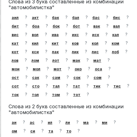
Слова из 3 букв составленные из комбинации
"автомобилистка"
?
?
?
?
?
?
аил
акт
бак
бал
бас
бис
?
?
?
?
?
?
бит
боа
бок
бот
вак
вал
?
?
?
?
?
?
вис
вол
ива
икс
иск
кал
?
?
?
?
?
?
кат
кил
кит
ков
кол
ком
?
?
?
?
?
?
кот
кси
лак
лик
лис
лоб
?
?
?
?
?
лов
лом
лот
мак
мат
?
?
?
?
?
мои
мол
мот
око
оса
?
?
?
?
?
ост
сак
сам
сок
сом
?
?
?
?
?
?
сот
сто
тал
тат
тик
тис
?
?
?
?
ток
тол
том
тот
Слова из 2 букв составленные из комбинации
"автомобилистка"
?
?
?
?
?
?
аи
ас
ил
ли
ма
ми
?
?
?
?
ом
си
та
то