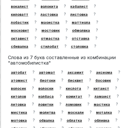
?
?
?
вокалист
волокита
кабалист
?
?
?
киловатт
ластовка
листовка
?
?
?
лобастик
маоистка
маттиола
?
?
?
московит
мостовик
обмолвка
?
?
?
октавист
отмастка
отставка
?
?
?
сбивалка
стилобат
столовка
Слова из 7 букв составленные из комбинации
"автомобилистка"
?
?
?
?
автобат
автомат
аксамит
аксиома
?
?
?
?
атомист
биотоки
бисквит
босовик
?
?
?
?
волосик
волоски
кислота
китаист
?
?
?
?
китолов
колбаса
комитат
ламаист
?
?
?
?
литовка
ловитки
ломовик
мастика
?
?
?
?
мистика
молитва
москали
моталка
?
?
?
?
мотовка
обвалка
облатка
обливка