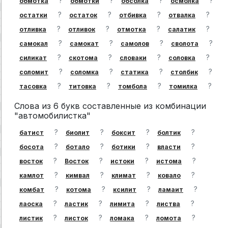
?
?
?
?
обмотка
обмотки
обсолка
осмолка
?
?
?
?
остатки
остаток
отбивка
отвалка
?
?
?
?
отливка
отливок
отмотка
салатик
?
?
?
?
самокал
самокат
самолов
сволота
?
?
?
?
силикат
скотома
словаки
соловка
?
?
?
?
соломит
соломка
статика
столбик
?
?
?
?
тасовка
титовка
томбола
томилка
Слова из 6 букв составленные из комбинации
"автомобилистка"
?
?
?
?
батист
биолит
боксит
болтик
?
?
?
?
босота
ботало
ботики
власти
?
?
?
?
восток
Восток
истоки
истома
?
?
?
?
камлот
кимвал
климат
ковало
?
?
?
?
комбат
котома
ксилит
ламаит
?
?
?
?
лаоска
ластик
лимита
листва
?
?
?
?
листик
листок
ломака
ломота