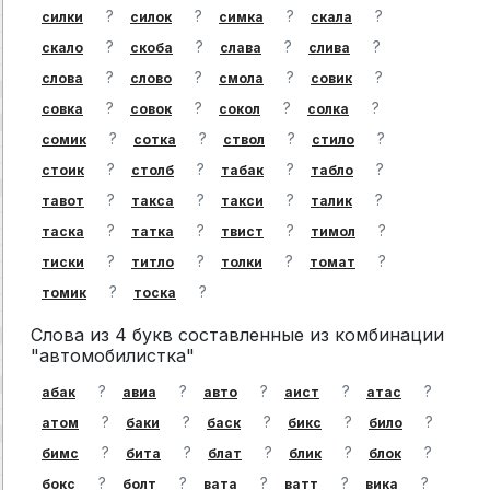
?
?
?
?
силки
силок
симка
скала
?
?
?
?
скало
скоба
слава
слива
?
?
?
?
слова
слово
смола
совик
?
?
?
?
совка
совок
сокол
солка
?
?
?
?
сомик
сотка
ствол
стило
?
?
?
?
стоик
столб
табак
табло
?
?
?
?
тавот
такса
такси
талик
?
?
?
?
таска
татка
твист
тимол
?
?
?
?
тиски
титло
толки
томат
?
?
томик
тоска
Слова из 4 букв составленные из комбинации
"автомобилистка"
?
?
?
?
?
абак
авиа
авто
аист
атас
?
?
?
?
?
атом
баки
баск
бикс
било
?
?
?
?
?
бимс
бита
блат
блик
блок
?
?
?
?
?
бокс
болт
вата
ватт
вика