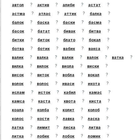
?
?
?
?
автол
актив
алиби
астат
?
?
?
?
астма
атлас
аттик
балка
?
?
?
?
балок
баска
баски
басма
?
?
?
?
басок
батат
бивак
битва
?
?
?
?
битки
биток
блато
бокал
?
?
?
?
ботва
ботик
вабик
вакса
?
?
?
?
?
валик
валка
валки
валок
ватка
?
?
?
?
вилка
вилок
виола
виски
?
?
?
?
висок
виток
вобла
вокал
?
?
?
?
волок
волос
иваси
икота
?
?
?
?
ислам
исток
кабил
камас
?
?
?
?
камса
каста
квота
киста
?
?
?
?
коала
колба
колит
колоб
?
?
?
?
колос
кости
лавка
ласка
?
?
?
?
латка
лимит
лиска
литва
?
?
?
?
литка
лобик
лобок
ломик