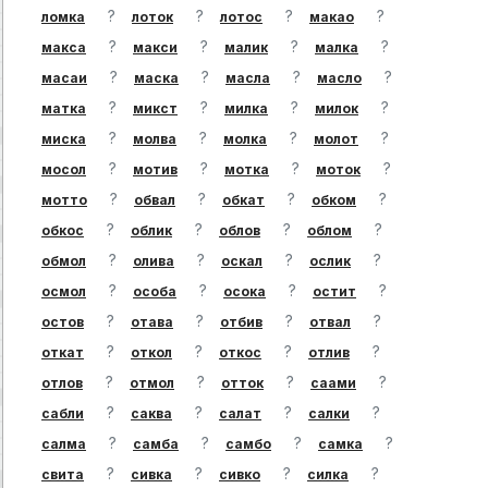
?
?
?
?
ломка
лоток
лотос
макао
?
?
?
?
макса
макси
малик
малка
?
?
?
?
масаи
маска
масла
масло
?
?
?
?
матка
микст
милка
милок
?
?
?
?
миска
молва
молка
молот
?
?
?
?
мосол
мотив
мотка
моток
?
?
?
?
мотто
обвал
обкат
обком
?
?
?
?
обкос
облик
облов
облом
?
?
?
?
обмол
олива
оскал
ослик
?
?
?
?
осмол
особа
осока
остит
?
?
?
?
остов
отава
отбив
отвал
?
?
?
?
откат
откол
откос
отлив
?
?
?
?
отлов
отмол
отток
саами
?
?
?
?
сабли
саква
салат
салки
?
?
?
?
салма
самба
самбо
самка
?
?
?
?
свита
сивка
сивко
силка