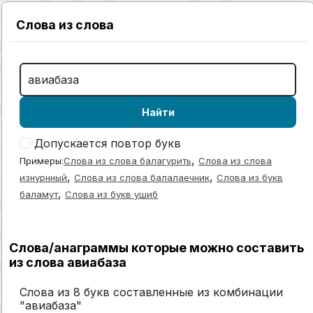
Слова из слова
Найти
Допускается повтор букв
,
Примеры:
Слова из слова балагурить
Слова из слова
,
,
изнурнный
Слова из слова балалаечник
Слова из букв
,
баламут
Слова из букв ушиб
Слова/анаграммы которые можно составить
из слова авиабаза
Слова из 8 букв составленные из комбинации
"авиабаза"