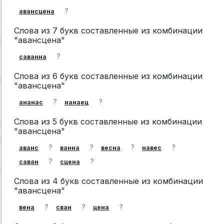
?
авансцена
Слова из 7 букв составленные из комбинации
"авансцена"
?
саванна
Слова из 6 букв составленные из комбинации
"авансцена"
?
?
ананас
нанаец
Слова из 5 букв составленные из комбинации
"авансцена"
?
?
?
?
аванс
ванна
весна
навес
?
?
саван
сцена
Слова из 4 букв составленные из комбинации
"авансцена"
?
?
?
вена
сван
цена