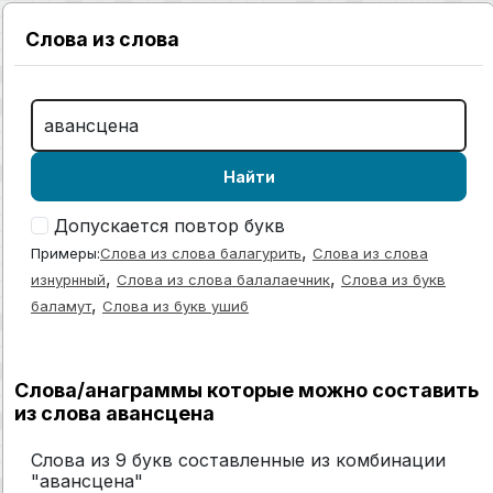
Слова из слова
Найти
Допускается повтор букв
,
Примеры:
Слова из слова балагурить
Слова из слова
,
,
изнурнный
Слова из слова балалаечник
Слова из букв
,
баламут
Слова из букв ушиб
Слова/анаграммы которые можно составить
из слова авансцена
Слова из 9 букв составленные из комбинации
"авансцена"