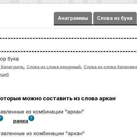
Анаграммы
Слова из букв
ор букв
,
,
 балагурить
Слова из слова изнурнный
Слова из слова балалаеч
ушиб
оторые можно составить из слова аркан
тавленные из комбинации "аркан"
?
?
ранка
ставленные из комбинации "аркан"