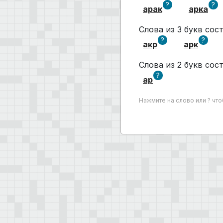
?
?
арак
арка
Слова из 3 букв сос
?
?
акр
арк
Слова из 2 букв сос
?
ар
Нажмите на слово или ? чт