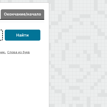
Окончание/начало
Найти
,
ник
Слова из букв