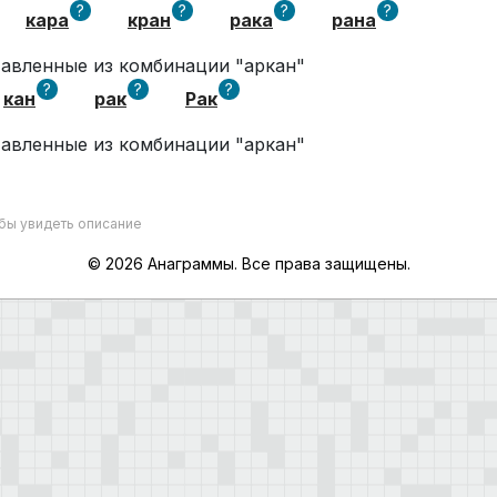
?
?
?
?
кара
кран
рака
рана
тавленные из комбинации "аркан"
?
?
?
кан
рак
Рак
тавленные из комбинации "аркан"
обы увидеть описание
© 2026 Анаграммы. Все права защищены.