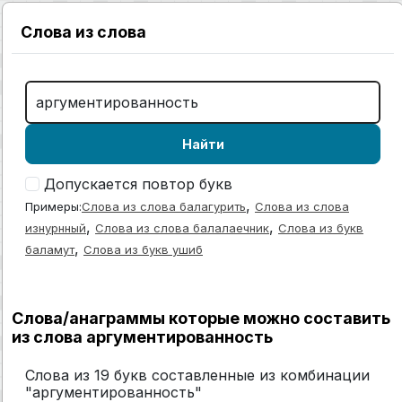
Слова из слова
Найти
Допускается повтор букв
,
Примеры:
Слова из слова балагурить
Слова из слова
,
,
изнурнный
Слова из слова балалаечник
Слова из букв
,
баламут
Слова из букв ушиб
Слова/анаграммы которые можно составить
из слова аргументированность
Слова из 19 букв составленные из комбинации
"аргументированность"