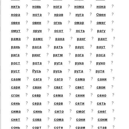
?
?
?
?
?
нить
новь
нога
нома
нона
?
?
?
?
?
нора
нота
нрав
нуга
Овен
?
?
?
?
?
овен
овин
огнь
омар
омег
?
?
?
?
?
омут
орун
осот
ость
рагу
?
?
?
?
?
рама
рамс
рана
ранг
рант
?
?
?
?
?
рань
раса
рать
раус
раут
?
?
?
?
?
рига
ринг
ритм
рога
роса
?
?
?
?
?
рост
рота
руга
руна
руно
?
?
?
?
?
руст
Русь
русь
рута
руте
?
?
?
?
?
саам
сага
саго
сама
сани
?
?
?
?
?
сари
сван
сват
свет
свои
?
?
?
?
?
сгон
севр
сема
сени
сено
?
?
?
?
?
сень
сера
серв
сети
сеть
?
?
?
?
?
сима
синь
сито
смог
снег
?
?
?
?
?
снет
сова
сома
сони
сонм
?
?
?
?
?
сонь
сорт
соте
срам
став