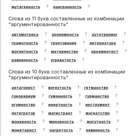
?
?
мутагенность
наигранность
Слова из 11 букв составленные из комбинации
"аргументированность"
?
?
?
автомотриса
анонимность
аутотренинг
?
?
?
грамотность
грунтование
интернатура
?
?
?
магнитность
материнство
орнаментист
?
?
равнинность
угреватость
Слова из 10 букв составленные из комбинации
"аргументированность"
?
?
?
антагонист
вогнутость
гетманство
?
?
?
гонорариум
гуманность
гурманство
?
?
?
игуменство
инертность
инструмент
?
?
?
интегратор
магистрант
магнатство
?
?
?
манерность
минорность
могутность
?
?
?
монетарист
нагретость
невинность