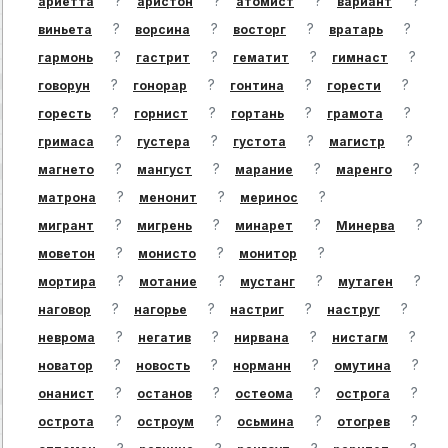
?
?
?
?
ариетта
аристон
атомист
вариант
?
?
?
?
виньета
ворсина
восторг
вратарь
?
?
?
?
гармонь
гастрит
гематит
гимнаст
?
?
?
?
говорун
гонорар
гонтина
горести
?
?
?
?
горесть
горнист
гортань
грамота
?
?
?
?
гримаса
густера
густота
магистр
?
?
?
?
магнето
мангуст
марание
маренго
?
?
?
матрона
менонит
меринос
?
?
?
?
мигрант
мигрень
минарет
Минерва
?
?
?
моветон
монисто
монитор
?
?
?
?
мортира
мотание
мустанг
мутаген
?
?
?
?
наговор
нагорье
настриг
наструг
?
?
?
?
неврома
негатив
нирвана
нистагм
?
?
?
?
новатор
новость
норманн
омутина
?
?
?
?
онанист
останов
остеома
острога
?
?
?
?
острота
остроум
осьмина
отогрев