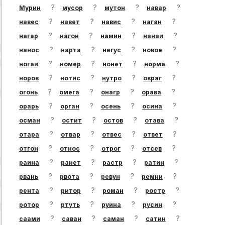
?
?
?
?
Мурин
мусор
мутон
навар
?
?
?
?
навес
навет
навис
наган
?
?
?
?
нагар
нагон
намин
нанаи
?
?
?
?
нанос
нарта
негус
новое
?
?
?
?
ногаи
номер
нонет
норма
?
?
?
?
норов
нотис
нутро
овраг
?
?
?
?
огонь
омега
онагр
орава
?
?
?
?
орарь
орган
осень
осина
?
?
?
?
осман
остит
остов
отава
?
?
?
?
отара
отвар
отвес
ответ
?
?
?
?
отгон
относ
отрог
отсев
?
?
?
?
раина
ранет
растр
ратин
?
?
?
?
рвань
рвота
ревун
ремни
?
?
?
?
рента
ритор
роман
ростр
?
?
?
?
ротор
ртуть
руина
русин
?
?
?
?
саами
саван
саман
сатин