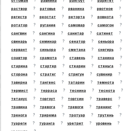
?
?
?
?
оттоман
равнина
рангоут
раритет
?
?
?
?
раствор
ратовье
рванина
рвотное
?
?
?
?
регистр
реостат
реторта
ровнота
?
?
?
?
ротатор
ругание
самовар
самогон
?
?
?
?
сангвин
сангина
санитар
сатинет
?
?
?
?
свинарь
семинар
сенатор
сеньора
?
?
?
?
сервант
синьора
сметана
снегирь
?
?
?
?
соавтор
срамота
ставень
станина
?
?
?
?
старина
стартер
стеарин
стеньга
?
?
?
?
сторона
стратег
стригун
сувенир
?
?
?
?
таверна
тангенс
татарин
темнота
?
?
?
?
термист
терраса
теснина
теснота
?
?
?
?
тетанус
торгоут
торгсин
траверс
?
?
?
?
травина
тревога
тревоги
тренинг
?
?
?
?
тренога
трирема
тротуар
трутень
?
?
?
?
туареги
туранга
уретрит
уровень