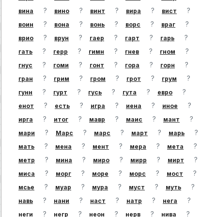
?
?
?
?
?
вина
вино
винт
вира
вист
?
?
?
?
?
воин
вона
вонь
ворс
враг
?
?
?
?
?
врио
врун
гаер
гарт
гарь
?
?
?
?
?
гать
герр
гимн
гнев
гном
?
?
?
?
?
гнус
гоми
гонт
гора
горн
?
?
?
?
?
гран
грим
гром
грот
грум
?
?
?
?
?
гунн
гурт
гусь
гута
евро
?
?
?
?
?
енот
есть
игра
иена
иное
?
?
?
?
?
ирга
итог
мавр
маис
мант
?
?
?
?
?
мари
Марс
марс
март
марь
?
?
?
?
?
мать
мена
мент
мера
мета
?
?
?
?
?
метр
мина
миро
мирр
мирт
?
?
?
?
?
миса
морг
море
морс
мост
?
?
?
?
?
мсье
муар
мура
муст
муть
?
?
?
?
?
навь
нани
наст
натр
нега
?
?
?
?
?
неги
негр
неон
нерв
нива