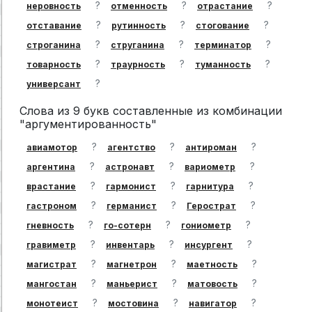
?
?
?
неровность
отменность
отрастание
?
?
?
отставание
рутинность
стогование
?
?
?
строганина
струганина
терминатор
?
?
?
товарность
траурность
туманность
?
универсант
Слова из 9 букв составленные из комбинации
"аргументированность"
?
?
?
авиамотор
агентство
антироман
?
?
?
аргентина
астронавт
вариометр
?
?
?
врастание
гармонист
гарнитура
?
?
?
гастроном
германист
Герострат
?
?
?
гневность
го-сотерн
гониометр
?
?
?
гравиметр
инвентарь
инсургент
?
?
?
магистрат
магнетрон
маетность
?
?
?
мангостан
маньерист
матовость
?
?
?
монотеист
мостовина
навигатор