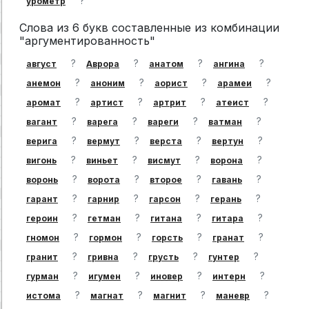
?
урометр
Слова из 6 букв составленные из комбинации
"аргументированность"
?
?
?
?
август
Аврора
анатом
ангина
?
?
?
?
анемон
аноним
аорист
арамеи
?
?
?
?
аромат
артист
артрит
атеист
?
?
?
?
вагант
варега
вареги
ватман
?
?
?
?
верига
вермут
верста
вертун
?
?
?
?
вигонь
виньет
висмут
ворона
?
?
?
?
воронь
ворота
второе
гавань
?
?
?
?
гарант
гарнир
гарсон
герань
?
?
?
?
героин
гетман
гитана
гитара
?
?
?
?
гномон
гормон
горсть
гранат
?
?
?
?
гранит
гривна
грусть
гунтер
?
?
?
?
гурман
игумен
иновер
интерн
?
?
?
?
истома
магнат
магнит
маневр