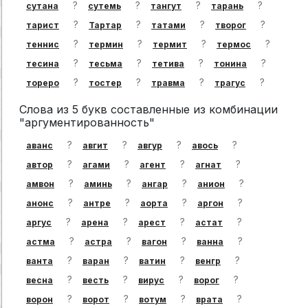
?
?
?
?
сутана
сутемь
тангут
тарань
?
?
?
?
тарист
Тартар
татами
творог
?
?
?
?
теннис
термин
термит
термос
?
?
?
?
тесина
тесьма
тетива
тонина
?
?
?
?
тореро
тостер
травма
трагус
Слова из 5 букв составленные из комбинации
"аргументированность"
?
?
?
?
аванс
авгит
авгур
авось
?
?
?
?
автор
агами
агент
агнат
?
?
?
?
амвон
аминь
ангар
анион
?
?
?
?
анонс
антре
аорта
аргон
?
?
?
?
аргус
арена
арест
астат
?
?
?
?
астма
астра
вагон
ванна
?
?
?
?
ванта
варан
ватин
венгр
?
?
?
?
весна
весть
вирус
ворог
?
?
?
?
ворон
ворот
вотум
врата