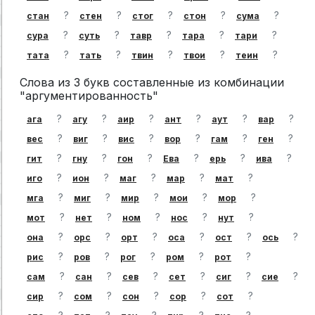
?
?
?
?
?
стан
стен
стог
стон
сума
?
?
?
?
?
сура
суть
тавр
тара
тари
?
?
?
?
?
тата
тать
твин
твои
теин
Слова из 3 букв составленные из комбинации
"аргументированность"
?
?
?
?
?
?
ага
агу
аир
ант
аут
вар
?
?
?
?
?
?
вес
виг
вис
вор
гам
ген
?
?
?
?
?
?
гит
гну
гон
Ева
ерь
ива
?
?
?
?
?
иго
ион
маг
мар
мат
?
?
?
?
?
мга
миг
мир
мои
мор
?
?
?
?
?
мот
нет
ном
нос
нут
?
?
?
?
?
?
она
орс
орт
оса
ост
ось
?
?
?
?
?
рис
ров
рог
ром
рот
?
?
?
?
?
?
сам
сан
сев
сет
сиг
сие
?
?
?
?
?
сир
сом
сон
сор
сот