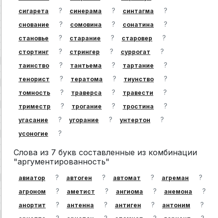
?
?
?
сигарета
синерама
синтагма
?
?
?
снование
сомовина
сонатина
?
?
?
становье
старание
старовер
?
?
?
стортинг
стрингер
суррогат
?
?
?
таинство
тантьема
тартание
?
?
?
тенорист
тератома
тиунство
?
?
?
томность
траверса
травести
?
?
?
триместр
трогание
тростина
?
?
?
угасание
угорание
унтертон
?
усоногие
Слова из 7 букв составленные из комбинации
"аргументированность"
?
?
?
?
авиатор
автоген
автомат
агреман
?
?
?
?
агроном
аметист
ангиома
анемона
?
?
?
?
анортит
антенна
антиген
антоним