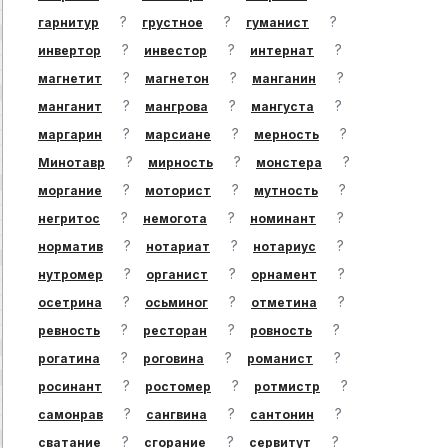
?
?
?
гарнитур
грустное
гуманист
?
?
?
инвертор
инвестор
интернат
?
?
?
магнетит
магнетон
манганин
?
?
?
манганит
мангрова
мангуста
?
?
?
маргарин
марсиане
мерность
?
?
?
Минотавр
мирность
монстера
?
?
?
моргание
моторист
мутность
?
?
?
негритос
немогота
номинант
?
?
?
норматив
нотариат
нотариус
?
?
?
нутромер
органист
орнамент
?
?
?
осетрина
осьминог
отметина
?
?
?
ревность
ресторан
ровность
?
?
?
рогатина
роговина
романист
?
?
?
росинант
ростомер
ротмистр
?
?
?
самонрав
сангвина
сантонин
?
?
?
сватание
сгорание
сервитут