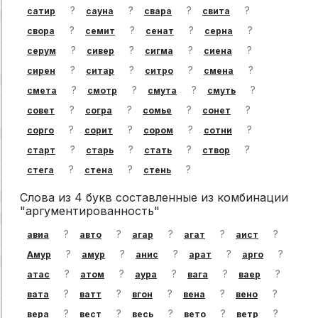
?
?
?
?
сатир
сауна
свара
свита
?
?
?
?
свора
семит
сенат
серна
?
?
?
?
серум
сивер
сигма
сиена
?
?
?
?
сирен
ситар
ситро
смена
?
?
?
?
смета
смотр
смута
смуть
?
?
?
?
совет
согра
сомье
сонет
?
?
?
?
сорго
сорит
сором
сотни
?
?
?
?
старт
старь
стать
створ
?
?
?
стега
стена
стень
Слова из 4 букв составленные из комбинации
"аргументированность"
?
?
?
?
?
авиа
авто
агар
агат
аист
?
?
?
?
?
Амур
амур
анис
арат
арго
?
?
?
?
?
атас
атом
аура
вага
ваер
?
?
?
?
?
вата
ватт
вгон
вена
вено
?
?
?
?
?
вера
вест
весь
вето
ветр