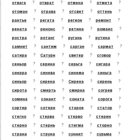
?
?
?
?
отвага
отврат
отмена
отмета
?
?
?
?
отоман
отрава
отсвет
оттень
?
?
?
?
рантье
регата
регион
ремонт
?
?
?
?
рената
ренонс
ретина
романс
?
?
?
?
ростра
ротанг
ругань
рутина
?
?
?
?
самнит
сантим
сарган
сармат
?
?
?
?
сатира
Сатурн
свитер
сговор
?
?
?
?
сеньор
серина
серьга
сигара
?
?
?
?
сиерра
синева
синема
синьга
?
?
?
?
синьор
сирена
Сирена
сирень
?
?
?
?
сирота
смерть
смирна
согрев
?
?
?
?
сомина
сонант
соната
сорога
?
?
?
?
сортир
сотерн
старое
статор
?
?
?
?
стегно
стерва
стерво
стерин
?
?
?
?
стерно
стернь
стигма
сторно
?
?
?
?
страна
струна
суннит
сурьма