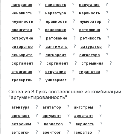
?
?
?
нагорание
наивность
наругание
?
?
?
ненависть
нерватура
нервность
?
?
?
неумность
нравность
нумератор
?
?
?
орангутан
основание
островина
?
?
?
остроумие
ратование
ретивость
?
?
?
риторство
сантиметр
сатуратор
?
?
?
сеньорита
сигнарант
сигнатура
?
?
?
сортамент
сортимент
стремнина
?
?
?
строгание
стругание
тиранство
?
?
травертин
универмаг
Слова из 8 букв составленные из комбинации
"аргументированность"
?
?
?
агентура
агитатор
ангстрем
?
?
?
аргонавт
аргумент
арестант
?
?
?
астроном
вариатор
верность
?
?
?
ветрогон
военторг
гаерство