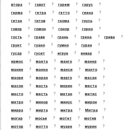
?
?
?
?
втора
гавот
гарем
гарус
?
?
?
?
герма
гетра
гетто
гиена
?
?
?
?
гитан
гитов
гнома
гнусь
?
?
?
?
говор
гомон
гонор
горно
?
?
?
?
?
гость
граве
грань
грена
грива
?
?
?
?
грунт
гуано
гумно
гуран
?
?
?
?
гусар
гусит
игрун
инвар
?
?
?
?
ирмос
маета
манго
манер
?
?
?
?
мание
манна
манси
манто
?
?
?
?
маори
маран
марго
масаи
?
?
?
?
масон
масть
мерин
места
?
?
?
?
место
месть
метан
метис
?
?
?
?
метро
минор
минус
мирон
?
?
?
?
мирра
мирта
митра
Митра
?
?
?
?
могар
мосье
мотет
мотив
?
?
?
?
мотор
мотто
муаре
мурин