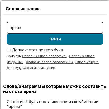
Слова из слова
Найти
Допускается повтор букв
,
Примеры:
Слова из слова балагурить
Слова из слова
,
,
изнурнный
Слова из слова балалаечник
Слова из букв
,
баламут
Слова из букв ушиб
Слова/анаграммы которые можно составить
из слова арена
Слова из 5 букв составленные из комбинации
"арена"