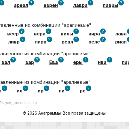
?
?
?
?
?
ареал
евреи
лавра
лавры
ставленные из комбинации "аралиевые"
?
?
?
?
веер
вера
вилы
вира
лава
?
?
?
?
ливр
лира
реал
реле
риал
ставленные из комбинации "аралиевые"
?
?
?
?
?
вал
вар
Ева
еры
ива
ла
ставленные из комбинации "аралиевые"
?
?
?
?
?
р
ил
ир
ли
ре
обы увидеть описание
© 2026 Анаграммы. Все права защищены.