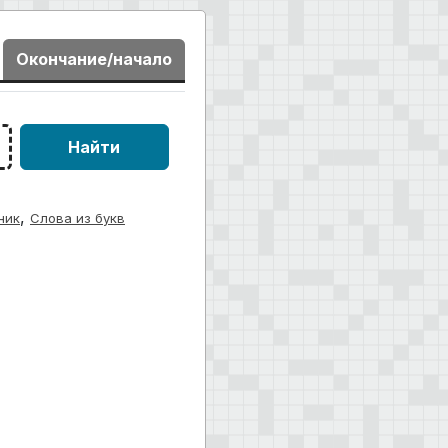
Окончание/начало
Найти
,
ник
Слова из букв