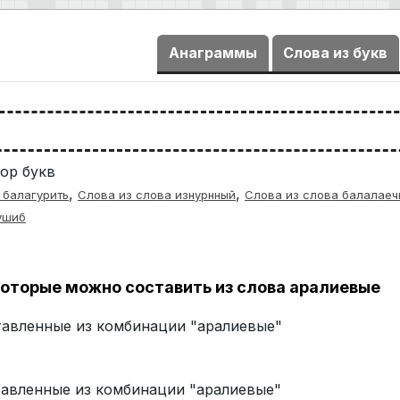
Анаграммы
Слова из букв
ор букв
,
,
 балагурить
Слова из слова изнурнный
Слова из слова балалаеч
ушиб
оторые можно составить из слова аралиевые
ставленные из комбинации "аралиевые"
ставленные из комбинации "аралиевые"