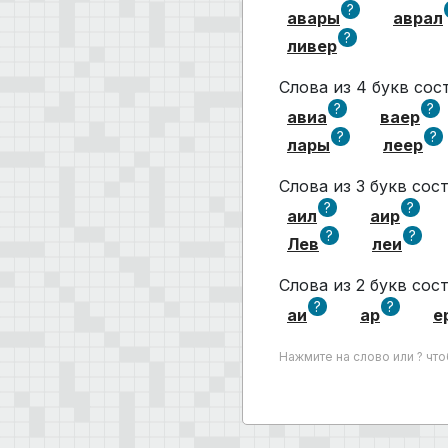
?
авары
аврал
?
ливер
Слова из 4 букв со
?
?
авиа
ваер
?
?
лары
леер
Слова из 3 букв со
?
?
аил
аир
?
?
Лев
леи
Слова из 2 букв со
?
?
аи
ар
е
Нажмите на слово или ? чт