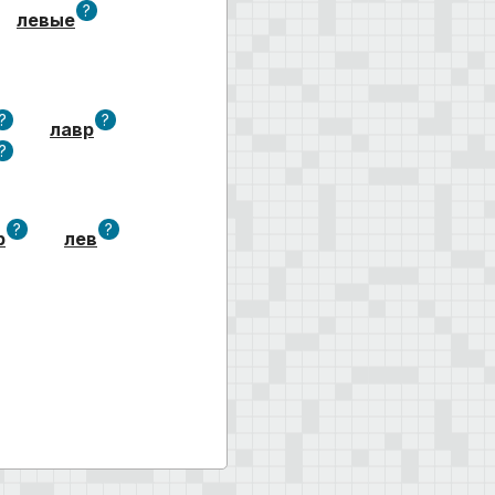
?
левые
?
?
лавр
?
?
?
р
лев