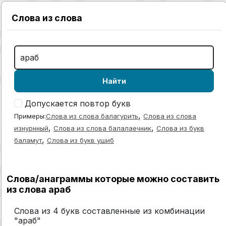
Слова из слова
Найти
Допускается повтор букв
,
Примеры:
Слова из слова балагурить
Слова из слова
,
,
изнурнный
Слова из слова балалаечник
Слова из букв
,
баламут
Слова из букв ушиб
Слова/анаграммы которые можно составить
из слова араб
Слова из 4 букв составленные из комбинации
"араб"