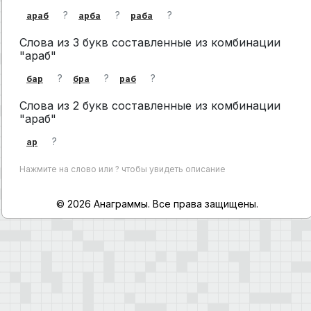
?
?
?
араб
арба
раба
Слова из 3 букв составленные из комбинации
"араб"
?
?
?
бар
бра
раб
Слова из 2 букв составленные из комбинации
"араб"
?
ар
Нажмите на слово или ? чтобы увидеть описание
© 2026 Анаграммы. Все права защищены.