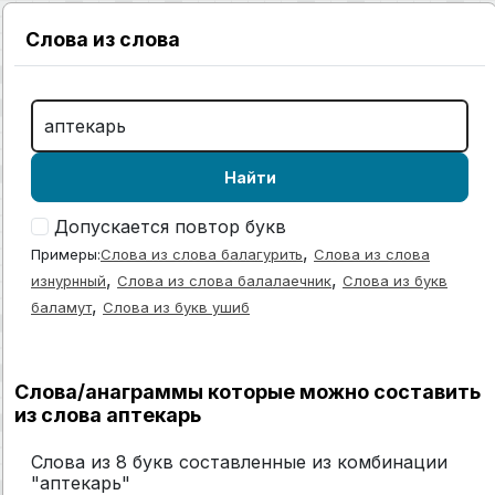
Слова из слова
Найти
Допускается повтор букв
,
Примеры:
Слова из слова балагурить
Слова из слова
,
,
изнурнный
Слова из слова балалаечник
Слова из букв
,
баламут
Слова из букв ушиб
Слова/анаграммы которые можно составить
из слова аптекарь
Слова из 8 букв составленные из комбинации
"аптекарь"