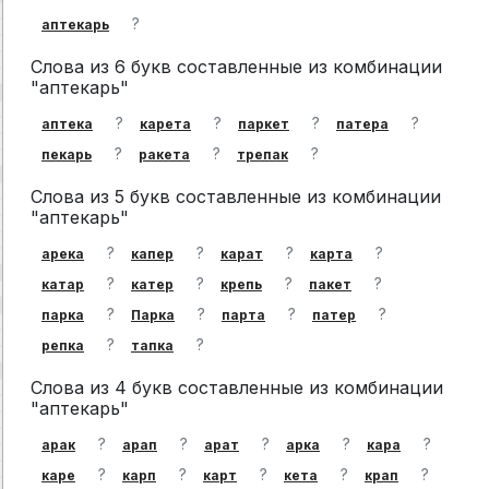
?
аптекарь
Слова из 6 букв составленные из комбинации
"аптекарь"
?
?
?
?
аптека
карета
паркет
патера
?
?
?
пекарь
ракета
трепак
Слова из 5 букв составленные из комбинации
"аптекарь"
?
?
?
?
арека
капер
карат
карта
?
?
?
?
катар
катер
крепь
пакет
?
?
?
?
парка
Парка
парта
патер
?
?
репка
тапка
Слова из 4 букв составленные из комбинации
"аптекарь"
?
?
?
?
?
арак
арап
арат
арка
кара
?
?
?
?
?
каре
карп
карт
кета
крап