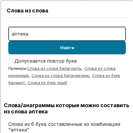
Слова из слова
Найти
Допускается повтор букв
,
Примеры:
Слова из слова балагурить
Слова из слова
,
,
изнурнный
Слова из слова балалаечник
Слова из букв
,
баламут
Слова из букв ушиб
Слова/анаграммы которые можно составить
из слова аптека
Слова из 6 букв составленные из комбинации
"аптека"