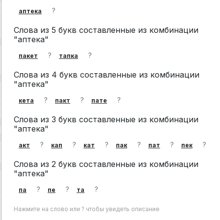
?
аптека
Слова из 5 букв составленные из комбинации
"аптека"
?
?
пакет
тапка
Слова из 4 букв составленные из комбинации
"аптека"
?
?
?
кета
пакт
пате
Слова из 3 букв составленные из комбинации
"аптека"
?
?
?
?
?
?
акт
кап
кат
пак
пат
пек
Слова из 2 букв составленные из комбинации
"аптека"
?
?
?
па
пе
та
Нажмите на слово или ? чтобы увидеть описание