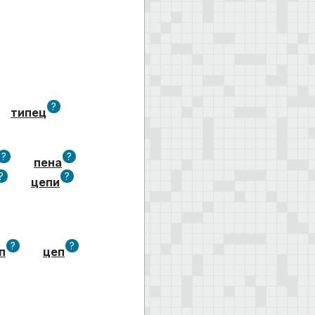
?
типец
?
?
пена
?
?
цепи
?
?
п
цеп