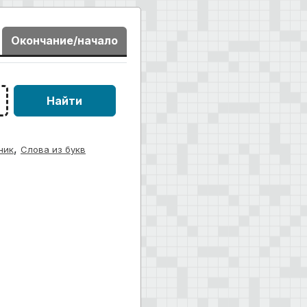
Окончание/начало
Найти
,
ник
Слова из букв