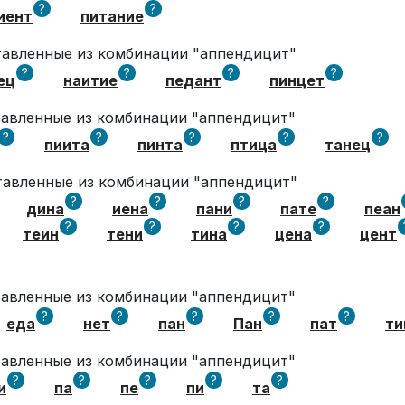
?
?
иент
питание
ставленные из комбинации "аппендицит"
?
?
?
?
ец
наитие
педант
пинцет
ставленные из комбинации "аппендицит"
?
?
?
?
?
пиита
пинта
птица
танец
ставленные из комбинации "аппендицит"
?
?
?
?
дина
иена
пани
пате
пеан
?
?
?
?
теин
тени
тина
цена
цент
ставленные из комбинации "аппендицит"
?
?
?
?
?
еда
нет
пан
Пан
пат
ти
ставленные из комбинации "аппендицит"
?
?
?
?
?
и
па
пе
пи
та