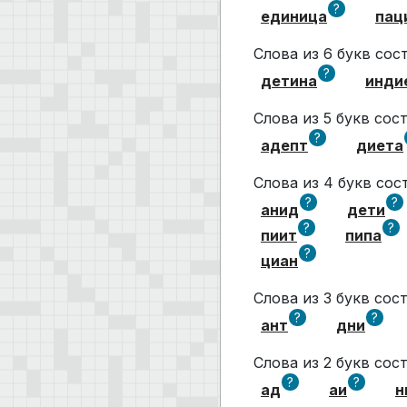
?
единица
пац
Слова из 6 букв со
?
детина
инди
Слова из 5 букв со
?
адепт
диета
Слова из 4 букв со
?
?
анид
дети
?
?
пиит
пипа
?
циан
Слова из 3 букв со
?
?
ант
дни
Слова из 2 букв со
?
?
ад
аи
н