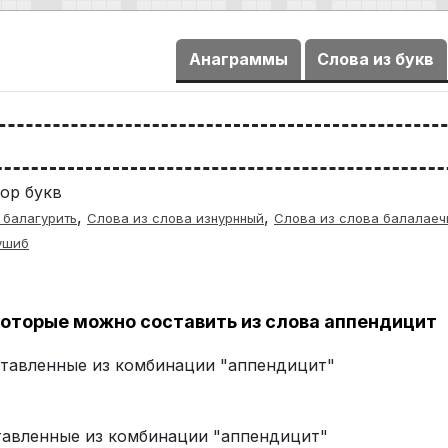
Анаграммы
Слова из букв
ор букв
,
,
 балагурить
Слова из слова изнурнный
Слова из слова балалаеч
ушиб
оторые можно составить из слова аппендицит
оставленные из комбинации "аппендицит"
ставленные из комбинации "аппендицит"