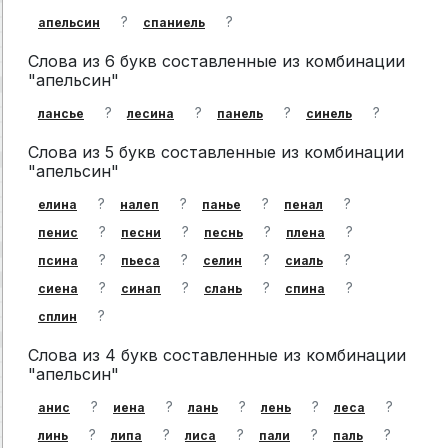
?
?
апельсин
спаниель
Слова из 6 букв составленные из комбинации
"апельсин"
?
?
?
?
лансье
лесина
панель
синель
Слова из 5 букв составленные из комбинации
"апельсин"
?
?
?
?
елина
налеп
панье
пенал
?
?
?
?
пенис
песни
песнь
плена
?
?
?
?
псина
пьеса
селин
сиаль
?
?
?
?
сиена
синап
слань
спина
?
сплин
Слова из 4 букв составленные из комбинации
"апельсин"
?
?
?
?
?
анис
иена
лань
лень
леса
?
?
?
?
?
линь
липа
лиса
пали
паль