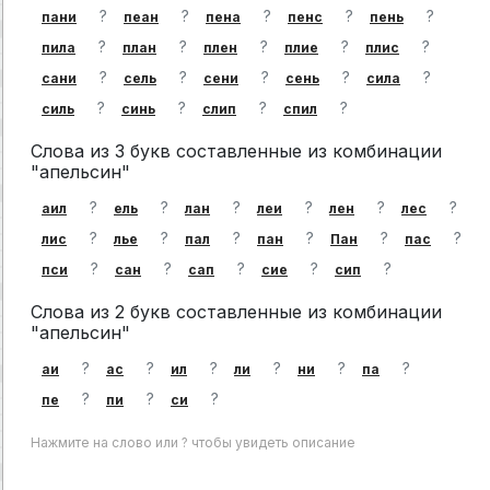
?
?
?
?
?
пани
пеан
пена
пенс
пень
?
?
?
?
?
пила
план
плен
плие
плис
?
?
?
?
?
сани
сель
сени
сень
сила
?
?
?
?
силь
синь
слип
спил
Слова из 3 букв составленные из комбинации
"апельсин"
?
?
?
?
?
?
аил
ель
лан
леи
лен
лес
?
?
?
?
?
?
лис
лье
пал
пан
Пан
пас
?
?
?
?
?
пси
сан
сап
сие
сип
Слова из 2 букв составленные из комбинации
"апельсин"
?
?
?
?
?
?
аи
ас
ил
ли
ни
па
?
?
?
пе
пи
си
Нажмите на слово или ? чтобы увидеть описание