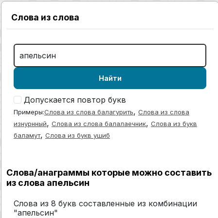
Слова из слова
Найти
Допускается повтор букв
,
Примеры:
Слова из слова балагурить
Слова из слова
,
,
изнурнный
Слова из слова балалаечник
Слова из букв
,
баламут
Слова из букв ушиб
Слова/анаграммы которые можно составить
из слова апельсин
Слова из 8 букв составленные из комбинации
"апельсин"