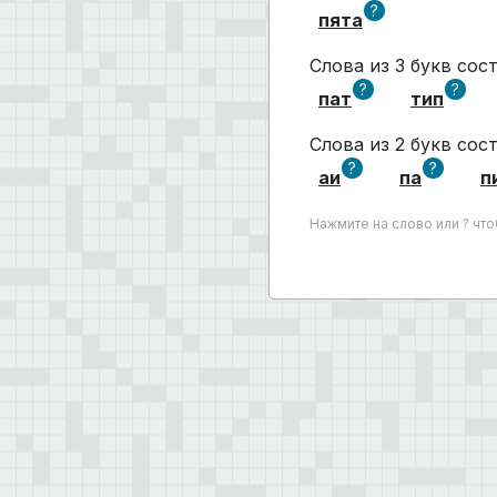
?
пята
Слова из 3 букв сос
?
?
пат
тип
Слова из 2 букв сос
?
?
аи
па
п
Нажмите на слово или ? чт