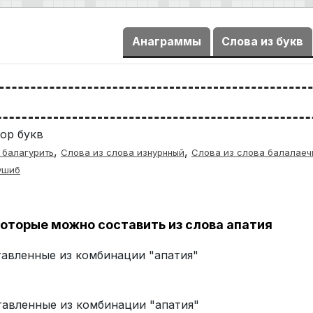
Анаграммы
Слова из букв
ор букв
,
,
 балагурить
Слова из слова изнурнный
Слова из слова балалаеч
ушиб
оторые можно составить из слова апатия
тавленные из комбинации "апатия"
ставленные из комбинации "апатия"