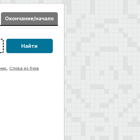
Окончание/начало
Найти
,
ник
Слова из букв