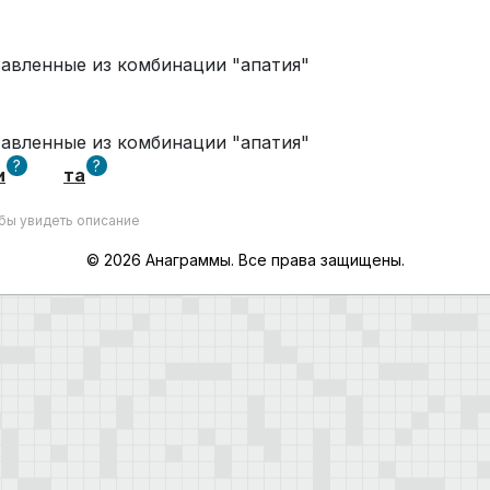
тавленные из комбинации "апатия"
тавленные из комбинации "апатия"
?
?
и
та
обы увидеть описание
© 2026 Анаграммы. Все права защищены.