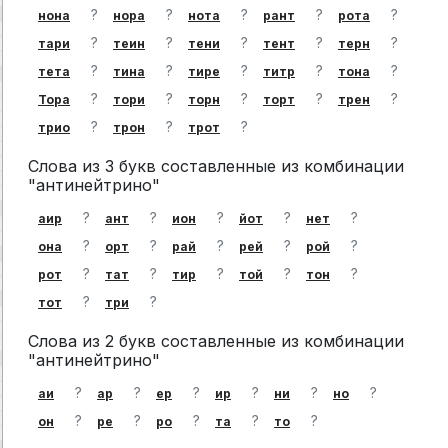
?
?
?
?
?
нона
нора
нота
рант
рота
?
?
?
?
?
тари
теин
тени
тент
терн
?
?
?
?
?
тета
тина
тире
титр
тона
?
?
?
?
?
Тора
тори
торн
торт
трен
?
?
?
трио
трон
трот
Слова из 3 букв составленные из комбинации
"антинейтрино"
?
?
?
?
?
аир
ант
ион
йот
нет
?
?
?
?
?
она
орт
рай
рей
рой
?
?
?
?
?
рот
тат
тир
той
тон
?
?
тот
три
Слова из 2 букв составленные из комбинации
"антинейтрино"
?
?
?
?
?
?
аи
ар
ер
ир
ни
но
?
?
?
?
?
он
ре
ро
та
то