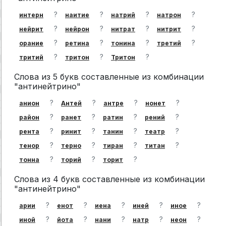
?
?
?
?
интерн
наитие
натрий
натрон
?
?
?
?
нейрит
нейрон
нитрат
нитрит
?
?
?
?
орание
ретина
тонина
третий
?
?
?
тритий
тритон
Тритон
Слова из 5 букв составленные из комбинации
"антинейтрино"
?
?
?
?
анион
Антей
антре
нонет
?
?
?
?
район
ранет
ратин
рений
?
?
?
?
рента
ринит
танин
театр
?
?
?
?
тенор
терно
тиран
титан
?
?
?
тонна
торий
торит
Слова из 4 букв составленные из комбинации
"антинейтрино"
?
?
?
?
?
арии
енот
иена
иней
иное
?
?
?
?
?
иной
йота
нани
натр
неон