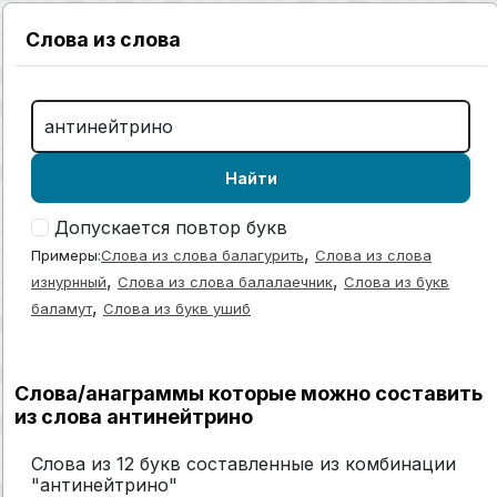
Слова из слова
Найти
Допускается повтор букв
,
Примеры:
Слова из слова балагурить
Слова из слова
,
,
изнурнный
Слова из слова балалаечник
Слова из букв
,
баламут
Слова из букв ушиб
Слова/анаграммы которые можно составить
из слова антинейтрино
Слова из 12 букв составленные из комбинации
"антинейтрино"