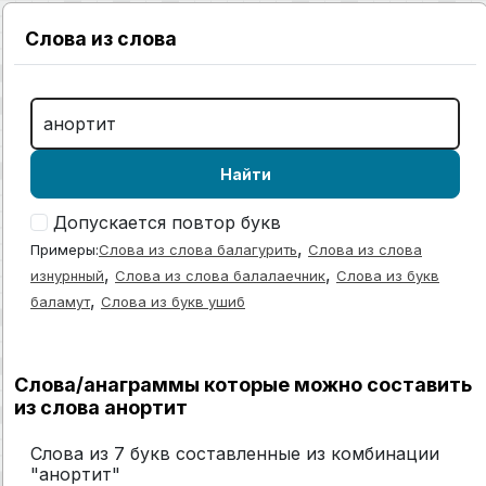
Слова из слова
Найти
Допускается повтор букв
,
Примеры:
Слова из слова балагурить
Слова из слова
,
,
изнурнный
Слова из слова балалаечник
Слова из букв
,
баламут
Слова из букв ушиб
Слова/анаграммы которые можно составить
из слова анортит
Слова из 7 букв составленные из комбинации
"анортит"