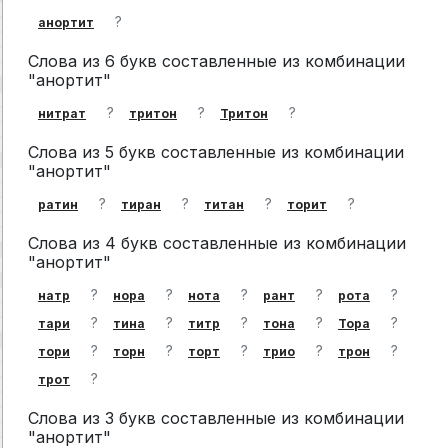
?
анортит
Слова из 6 букв составленные из комбинации
"анортит"
?
?
?
нитрат
тритон
Тритон
Слова из 5 букв составленные из комбинации
"анортит"
?
?
?
?
ратин
тиран
титан
торит
Слова из 4 букв составленные из комбинации
"анортит"
?
?
?
?
?
натр
нора
нота
рант
рота
?
?
?
?
?
тари
тина
титр
тона
Тора
?
?
?
?
?
тори
торн
торт
трио
трон
?
трот
Слова из 3 букв составленные из комбинации
"анортит"