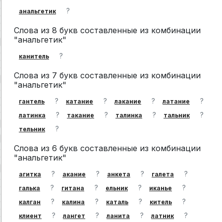
?
анальгетик
Слова из 8 букв составленные из комбинации
"анальгетик"
?
канитель
Слова из 7 букв составленные из комбинации
"анальгетик"
?
?
?
?
гантель
катание
лакание
латание
?
?
?
?
латинка
такание
талинка
тальник
?
тельник
Слова из 6 букв составленные из комбинации
"анальгетик"
?
?
?
?
агитка
акание
анкета
галета
?
?
?
?
галька
гитана
ельник
иканье
?
?
?
?
калган
калина
каталь
китель
?
?
?
?
клиент
лангет
ланита
латник