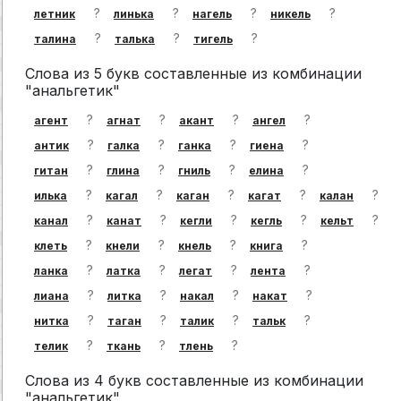
?
?
?
?
летник
линька
нагель
никель
?
?
?
талина
талька
тигель
Слова из 5 букв составленные из комбинации
"анальгетик"
?
?
?
?
агент
агнат
акант
ангел
?
?
?
?
антик
галка
ганка
гиена
?
?
?
?
гитан
глина
гниль
елина
?
?
?
?
?
илька
кагал
каган
кагат
калан
?
?
?
?
?
канал
канат
кегли
кегль
кельт
?
?
?
?
клеть
кнели
кнель
книга
?
?
?
?
ланка
латка
легат
лента
?
?
?
?
лиана
литка
накал
накат
?
?
?
?
нитка
таган
талик
тальк
?
?
?
телик
ткань
тлень
Слова из 4 букв составленные из комбинации
"анальгетик"