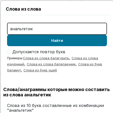
Слова из слова
Найти
Допускается повтор букв
,
Примеры:
Слова из слова балагурить
Слова из слова
,
,
изнурнный
Слова из слова балалаечник
Слова из букв
,
баламут
Слова из букв ушиб
Слова/анаграммы которые можно составить
из слова анальгетик
Слова из 10 букв составленные из комбинации
"анальгетик"