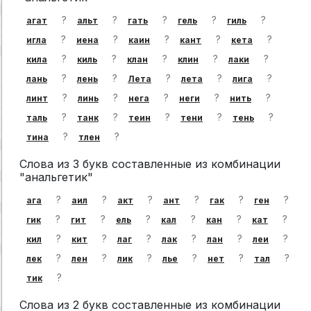
?
?
?
?
?
агат
альт
гать
гель
гиль
?
?
?
?
?
игла
иена
каин
кант
кета
?
?
?
?
?
кила
киль
клан
клин
лаки
?
?
?
?
?
лань
лень
Лета
лета
лига
?
?
?
?
?
линт
линь
нега
неги
нить
?
?
?
?
?
таль
танк
теин
тени
тень
?
?
тина
тлен
Слова из 3 букв составленные из комбинации
"анальгетик"
?
?
?
?
?
?
ага
аил
акт
ант
гак
ген
?
?
?
?
?
?
гик
гит
ель
кал
кан
кат
?
?
?
?
?
?
кил
кит
лаг
лак
лан
леи
?
?
?
?
?
?
лек
лен
лик
лье
нет
тал
?
тик
Слова из 2 букв составленные из комбинации