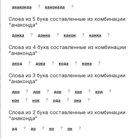
?
?
анаконда
канонада
Слова из 5 букв составленные из комбинации
"анаконда"
?
?
?
?
донка
донна
канон
нанка
Слова из 4 букв составленные из комбинации
"анаконда"
?
?
?
?
анод
дока
кода
нона
Слова из 3 букв составленные из комбинации
"анаконда"
?
?
?
?
?
дно
док
дон
кан
код
?
?
?
?
кон
нок
ода
она
Слова из 2 букв составленные из комбинации
"анаконда"
?
?
?
?
ад
до
но
он