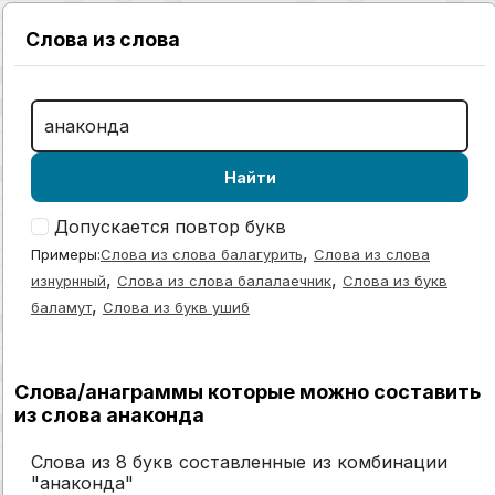
Слова из слова
Найти
Допускается повтор букв
,
Примеры:
Слова из слова балагурить
Слова из слова
,
,
изнурнный
Слова из слова балалаечник
Слова из букв
,
баламут
Слова из букв ушиб
Слова/анаграммы которые можно составить
из слова анаконда
Слова из 8 букв составленные из комбинации
"анаконда"