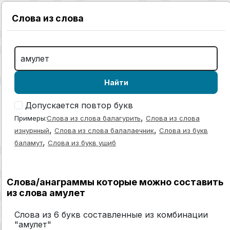
Слова из слова
Найти
Допускается повтор букв
,
Примеры:
Слова из слова балагурить
Слова из слова
,
,
изнурнный
Слова из слова балалаечник
Слова из букв
,
баламут
Слова из букв ушиб
Слова/анаграммы которые можно составить
из слова амулет
Слова из 6 букв составленные из комбинации
"амулет"