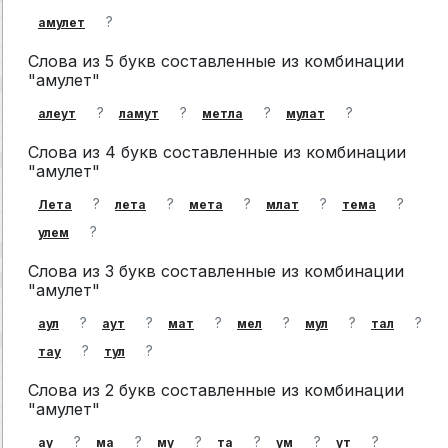
?
амулет
Слова из 5 букв составленные из комбинации
"амулет"
?
?
?
?
алеут
ламут
метла
мулат
Слова из 4 букв составленные из комбинации
"амулет"
?
?
?
?
?
Лета
лета
мета
млат
тема
?
улем
Слова из 3 букв составленные из комбинации
"амулет"
?
?
?
?
?
?
аул
аут
мат
мел
мул
тал
?
?
тау
тул
Слова из 2 букв составленные из комбинации
"амулет"
?
?
?
?
?
?
ау
ма
му
та
ум
ут