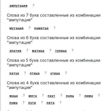
?
ампутация
Слова из 7 букв составленные из комбинации
"ампутация"
?
?
мутация
памятца
Слова из 6 букв составленные из комбинации
"ампутация"
?
?
?
апатия
матица
тупица
Слова из 5 букв составленные из комбинации
"ампутация"
?
?
?
патуа
птица
утица
Слова из 4 букв составленные из комбинации
"ампутация"
?
?
?
?
?
маца
мята
паут
паяц
пима
?
?
?
пума
пути
пята