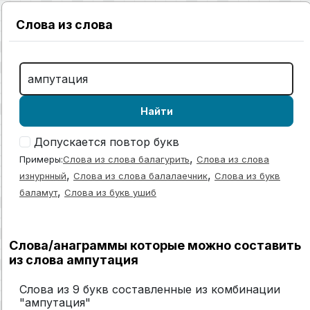
Слова из слова
Найти
Допускается повтор букв
,
Примеры:
Слова из слова балагурить
Слова из слова
,
,
изнурнный
Слова из слова балалаечник
Слова из букв
,
баламут
Слова из букв ушиб
Слова/анаграммы которые можно составить
из слова ампутация
Слова из 9 букв составленные из комбинации
"ампутация"