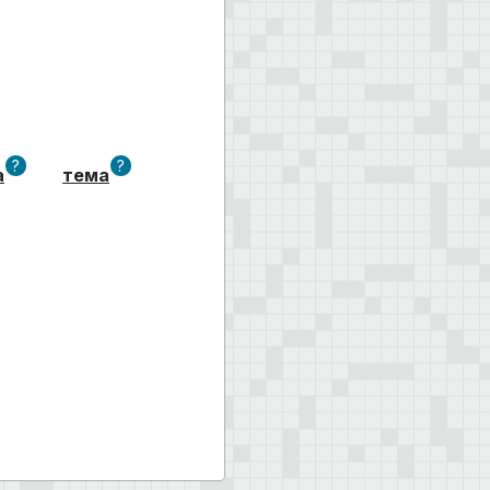
?
?
а
тема