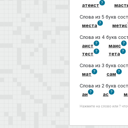
?
атеист
маст
Слова из 5 букв со
?
места
метис
Слова из 4 букв со
?
?
аист
маис
?
?
тест
тета
Слова из 3 букв со
?
?
мат
сам
Слова из 2 букв со
?
?
аи
ас
м
Нажмите на слово или ? чт