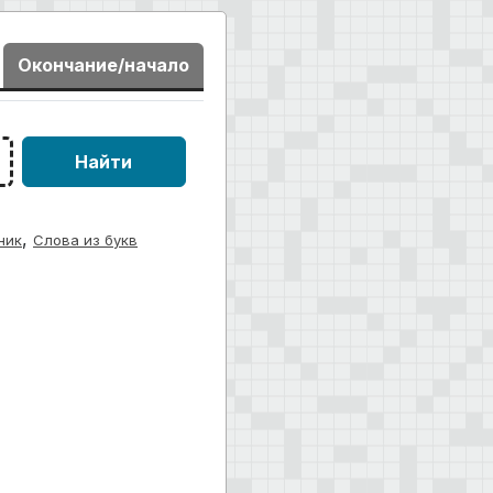
Окончание/начало
Найти
,
ник
Слова из букв