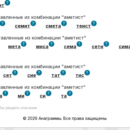
?
ит
ставленные из комбинации "аметист"
?
?
?
?
семит
смета
теист
ставленные из комбинации "аметист"
?
?
?
?
мета
миса
сема
сети
сим
ставленные из комбинации "аметист"
?
?
?
?
сет
сие
тат
тис
ставленные из комбинации "аметист"
?
?
?
?
а
ми
си
та
обы увидеть описание
© 2026 Анаграммы. Все права защищены.