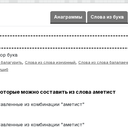
Анаграммы
Слова из букв
ор букв
,
,
 балагурить
Слова из слова изнурнный
Слова из слова балалаеч
ушиб
оторые можно составить из слова аметист
ставленные из комбинации "аметист"
ставленные из комбинации "аметист"