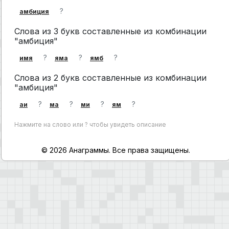
?
амбиция
Слова из 3 букв составленные из комбинации
"амбиция"
?
?
?
имя
яма
ямб
Слова из 2 букв составленные из комбинации
"амбиция"
?
?
?
?
аи
ма
ми
ям
Нажмите на слово или ? чтобы увидеть описание
© 2026 Анаграммы. Все права защищены.