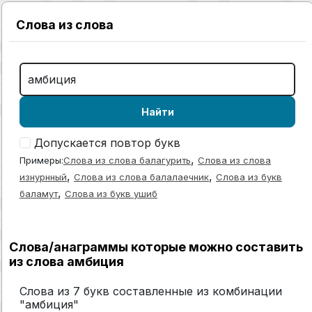
Слова из слова
Найти
Допускается повтор букв
,
Примеры:
Слова из слова балагурить
Слова из слова
,
,
изнурнный
Слова из слова балалаечник
Слова из букв
,
баламут
Слова из букв ушиб
Слова/анаграммы которые можно составить
из слова амбиция
Слова из 7 букв составленные из комбинации
"амбиция"