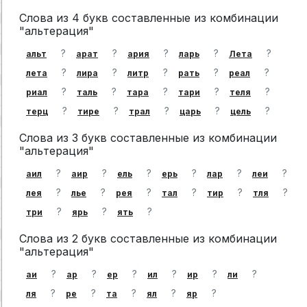
Слова из 4 букв составленные из комбинации
"альтерация"
?
?
?
?
?
альт
арат
ария
ларь
Лета
?
?
?
?
?
лета
лира
литр
рать
реал
?
?
?
?
?
риал
таль
тара
тари
теля
?
?
?
?
?
терц
тире
трал
царь
цель
Слова из 3 букв составленные из комбинации
"альтерация"
?
?
?
?
?
?
аил
аир
ель
ерь
лар
леи
?
?
?
?
?
?
лея
лье
рея
тал
тир
тля
?
?
?
три
ярь
ять
Слова из 2 букв составленные из комбинации
"альтерация"
?
?
?
?
?
?
аи
ар
ер
ил
ир
ли
?
?
?
?
?
ля
ре
та
ял
яр