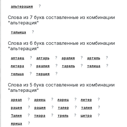
?
альтерация
Слова из 7 букв составленные из комбинации
"альтерация"
?
тальица
Слова из 6 букв составленные из комбинации
"альтерация"
?
?
?
?
алтаец
алтарь
аралия
артель
?
?
?
?
литера
реалия
тарель
телица
?
?
тельца
терция
Слова из 5 букв составленные из комбинации
"альтерация"
?
?
?
?
ареал
ариец
ларец
литер
?
?
?
?
рацея
рация
талер
талия
?
?
?
?
Талия
тиара
трель
цитра
?
ярица