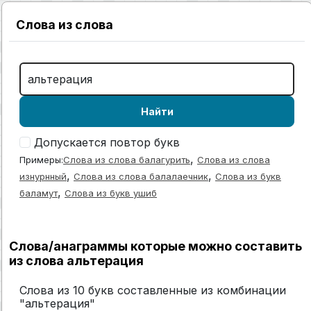
Слова из слова
Найти
Допускается повтор букв
,
Примеры:
Слова из слова балагурить
Слова из слова
,
,
изнурнный
Слова из слова балалаечник
Слова из букв
,
баламут
Слова из букв ушиб
Слова/анаграммы которые можно составить
из слова альтерация
Слова из 10 букв составленные из комбинации
"альтерация"