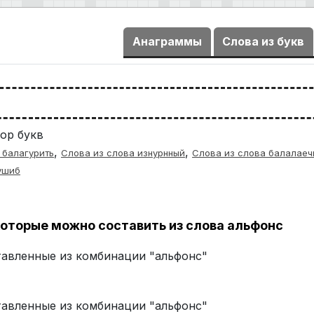
Анаграммы
Слова из букв
ор букв
,
,
 балагурить
Слова из слова изнурнный
Слова из слова балалаеч
ушиб
оторые можно составить из слова альфонс
ставленные из комбинации "альфонс"
ставленные из комбинации "альфонс"