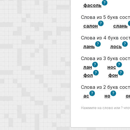
?
фасоль
Слова из 5 букв со
?
салон
слань
Слова из 4 букв со
?
?
лань
лось
Слова из 3 букв со
?
?
лан
нос
?
?
фол
фон
Слова из 2 букв со
?
?
ас
но
о
Нажмите на слово или ? чт