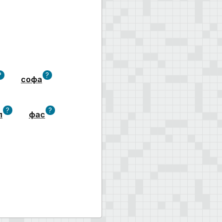
?
?
софа
?
?
л
фас