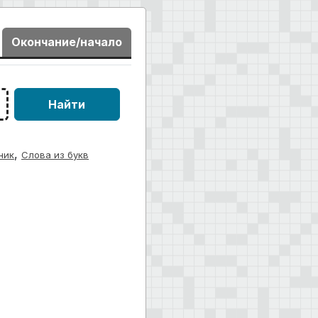
Окончание/начало
Найти
,
ник
Слова из букв