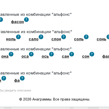
ставленные из комбинации "альфонс"
?
?
фасон
ставленные из комбинации "альфонс"
?
?
?
?
ноль
сало
слон
соль
сонь
ставленные из комбинации "альфонс"
?
?
?
?
?
она
оса
ось
сан
сон
фа
ставленные из комбинации "альфонс"
?
?
н
фа
обы увидеть описание
© 2026 Анаграммы. Все права защищены.