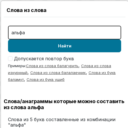
Слова из слова
Найти
Допускается повтор букв
,
Примеры:
Слова из слова балагурить
Слова из слова
,
,
изнурнный
Слова из слова балалаечник
Слова из букв
,
баламут
Слова из букв ушиб
Слова/анаграммы которые можно составить
из слова альфа
Слова из 5 букв составленные из комбинации
"альфа"