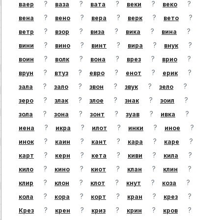
?
?
?
?
?
ваер
ваза
вата
веки
веко
?
?
?
?
?
вена
вено
вера
верк
вето
?
?
?
?
?
ветр
взор
виза
вика
вина
?
?
?
?
?
вини
вино
винт
вира
внук
?
?
?
?
?
воин
волк
вона
врез
врио
?
?
?
?
?
врун
втуз
евро
енот
ерик
?
?
?
?
?
зала
зало
звон
звук
зело
?
?
?
?
?
зеро
злак
злое
знак
зоил
?
?
?
?
?
зола
зона
зонт
зуав
ивка
?
?
?
?
?
иена
икра
илот
инки
иное
?
?
?
?
?
инок
каин
кант
кара
каре
?
?
?
?
?
карт
керн
кета
киви
кила
?
?
?
?
?
кило
кино
киот
клан
клин
?
?
?
?
?
клир
клон
клот
кнут
коза
?
?
?
?
?
кола
кора
корт
кран
крез
?
?
?
?
?
Крез
крен
криз
крин
кров