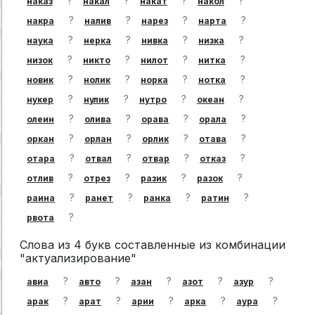
?
?
?
?
наказ
накал
накат
накол
?
?
?
?
накра
налив
нарез
нарта
?
?
?
?
наука
нерка
нивка
низка
?
?
?
?
низок
никто
нилот
нитка
?
?
?
?
новик
нолик
норка
нотка
?
?
?
?
нукер
нулик
нутро
океан
?
?
?
?
олеин
олива
орава
орала
?
?
?
?
оркан
орлан
орлик
отава
?
?
?
?
отара
отвал
отвар
отказ
?
?
?
?
отлив
отрез
разик
разок
?
?
?
?
раина
ранет
ранка
ратин
?
рвота
Слова из 4 букв составленные из комбинации
"актуализирование"
?
?
?
?
?
авиа
авто
азан
азот
азур
?
?
?
?
?
арак
арат
арии
арка
аура