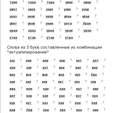
?
?
?
?
?
туки
туна
тура
увал
увар
?
?
?
?
?
увет
увоз
узел
узик
узор
?
?
?
?
?
указ
укол
укор
улан
улар
?
?
?
?
?
улит
улов
уник
унта
Уран
?
?
?
?
?
уран
урез
урна
урок
урон
?
?
?
?
утка
уток
утор
утро
Слова из 3 букв составленные из комбинации
"актуализирование"
?
?
?
?
?
?
азу
аил
аир
акр
акт
ант
?
?
?
?
?
?
арк
аул
аут
вак
вал
вар
?
?
?
?
?
?
век
воз
вол
вор
вуз
Ева
?
?
?
?
?
?
зав
зал
зев
зет
зло
зов
?
?
?
?
?
?
ива
ион
кал
кан
кат
кил
?
?
?
?
?
?
кит
ков
кол
кон
кот
кун
?
?
?
?
?
?
кур
кут
лаз
лак
лан
лар
?
?
?
?
?
?
лев
Лев
леи
лек
лен
лик