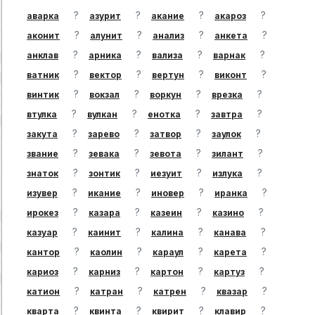
?
?
?
?
аварка
азурит
акание
акароз
?
?
?
?
аконит
алунит
анализ
анкета
?
?
?
?
анклав
арника
вализа
варнак
?
?
?
?
ватник
вектор
вертун
виконт
?
?
?
?
винтик
вокзал
воркун
врезка
?
?
?
?
втулка
вулкан
енотка
завтра
?
?
?
?
закута
зарево
затвор
заулок
?
?
?
?
звание
зевака
зевота
зилант
?
?
?
?
знаток
зонтик
иезуит
излука
?
?
?
?
изувер
икание
иновер
иранка
?
?
?
?
ирокез
казара
казеин
казино
?
?
?
?
казуар
каинит
калина
канава
?
?
?
?
кантор
каолин
караул
карета
?
?
?
?
кариоз
карниз
картон
картуз
?
?
?
?
катион
катран
катрен
квазар
?
?
?
?
кварта
квинта
квирит
клавир