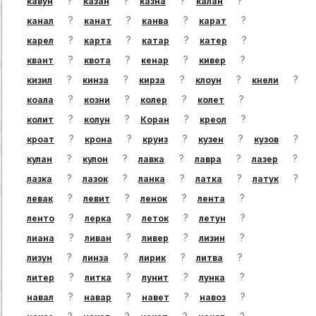
?
?
?
?
кавун
казан
казна
калан
?
?
?
?
канал
канат
канва
карат
?
?
?
?
карел
карта
катар
катер
?
?
?
?
квант
квота
кенар
кивер
?
?
?
?
?
кизил
кинза
кирза
клоун
кнели
?
?
?
?
коала
козни
колер
колет
?
?
?
?
колит
колун
Коран
креол
?
?
?
?
?
кроат
крона
круиз
кузен
кузов
?
?
?
?
?
кулан
кулон
лавка
лавра
лазер
?
?
?
?
?
лазка
лазок
ланка
латка
латук
?
?
?
?
левак
левит
ленок
лента
?
?
?
?
ленто
лерка
леток
летун
?
?
?
?
лиана
ливан
ливер
лизин
?
?
?
?
лизун
линза
лирик
литва
?
?
?
?
литер
литка
лунит
лунка
?
?
?
?
навал
навар
навет
навоз