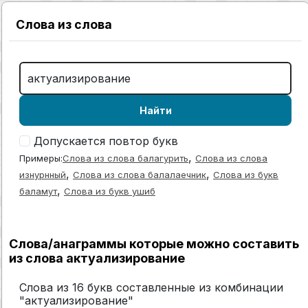
Слова из слова
Найти
Допускается повтор букв
,
Примеры:
Слова из слова балагурить
Слова из слова
,
,
изнурнный
Слова из слова балалаечник
Слова из букв
,
баламут
Слова из букв ушиб
Слова/анаграммы которые можно составить
из слова актуализирование
Слова из 16 букв составленные из комбинации
"актуализирование"