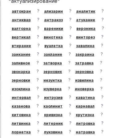
"актуализирование"
?
?
?
автокран
ализарин
аналитик
?
?
?
антиквар
антракоз
атукание
?
?
?
валторна
вареники
вероника
?
?
?
вертикал
винотека
винторез
?
?
?
втирание
вуалетка
завалина
?
?
?
заикание
заклание
закраина
?
?
?
заливное
затворка
затравка
?
?
?
звонарка
зерновик
зерновка
?
?
?
зерновки
иезуитка
извилина
?
?
?
изоклина
изуверка
иноверка
?
?
?
интервал
интрузив
каватина
?
?
?
казанова
каолинит
карнавал
?
?
?
китовина
кривизна
крутизна
?
?
?
литвинка
литерник
литровка
?
?
?
лорнетка
луковина
натравка