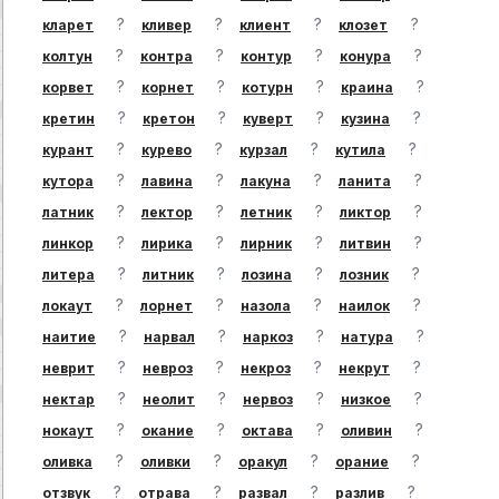
?
?
?
?
кларет
кливер
клиент
клозет
?
?
?
?
колтун
контра
контур
конура
?
?
?
?
корвет
корнет
котурн
краина
?
?
?
?
кретин
кретон
куверт
кузина
?
?
?
?
курант
курево
курзал
кутила
?
?
?
?
кутора
лавина
лакуна
ланита
?
?
?
?
латник
лектор
летник
ликтор
?
?
?
?
линкор
лирика
лирник
литвин
?
?
?
?
литера
литник
лозина
лозник
?
?
?
?
локаут
лорнет
назола
наилок
?
?
?
?
наитие
нарвал
наркоз
натура
?
?
?
?
неврит
невроз
некроз
некрут
?
?
?
?
нектар
неолит
нервоз
низкое
?
?
?
?
нокаут
окание
октава
оливин
?
?
?
?
оливка
оливки
оракул
орание
?
?
?
?
отзвук
отрава
развал
разлив