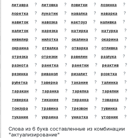
?
?
?
?
литавра
литовка
ловитки
лозинка
?
?
?
?
лоретка
лунатик
навалка
наварка
?
?
?
?
навиток
навозка
нактоуз
наливка
?
?
?
?
налиток
нарезка
натирка
натурка
?
?
?
?
нивелир
нилотка
окалина
окарина
?
?
?
?
окраина
отвалка
отварка
отливка
?
?
?
?
отрезка
отрезки
равелин
разлука
?
?
?
?
разнота
ранетка
ранетки
реактив
?
?
?
?
резинка
риванол
ризалит
розетка
?
?
?
?
рулетка
таверна
такание
талинка
?
?
?
?
таракан
таранка
тарелка
тарелки
?
?
?
?
тиверка
тикание
тиранка
товарка
?
?
?
?
тонзура
травина
трезвон
тувинка
?
?
?
?
тукание
украина
униатка
уторник
Слова из 6 букв составленные из комбинации
"актуализирование"