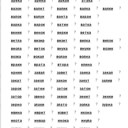
?
?
?
?
арека
арена
аркан
атака
?
?
?
?
?
вазон
валет
валик
валка
валки
?
?
?
?
валок
валун
ванта
варан
?
?
?
?
варка
варок
ватин
ватка
?
?
?
?
веник
венок
верки
ветка
?
?
?
?
?
ветла
визир
визит
вилка
вилок
?
?
?
?
?
виола
виток
внука
внуки
возик
?
?
?
?
возка
вокал
волан
волна
?
?
?
?
враки
врата
втора
елина
?
?
?
?
?
ерник
завал
завет
заика
закал
?
?
?
?
?
закат
закол
закон
закут
залив
?
?
?
?
зарок
затеи
заток
затон
?
?
?
?
?
затор
звено
зевок
зенит
зенки
?
?
?
?
?
зерно
злаки
злато
золка
зурна
?
?
?
?
ивина
иврит
извет
икона
?
?
?
?
икота
инвар
инока
инула