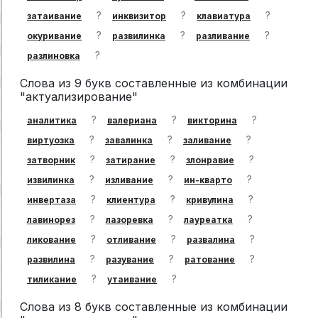
?
?
?
затаивание
инквизитор
клавиатура
?
?
?
окуривание
развилинка
разливание
?
разлиновка
Слова из 9 букв составленные из комбинации
"актуализирование"
?
?
?
аналитика
валериана
викторина
?
?
?
виртуозка
завалинка
заливание
?
?
?
затворник
затирание
злонравие
?
?
?
извилинка
изливание
ин-кварто
?
?
?
инвертаза
клиентура
кривулина
?
?
?
лавинорез
лазоревка
лауреатка
?
?
?
ликование
отливание
развалина
?
?
?
развилина
разувание
ратование
?
?
тиликание
утаивание
Слова из 8 букв составленные из комбинации