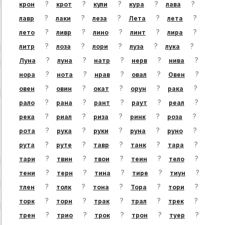
?
?
?
?
?
крон
крот
кули
кура
лава
?
?
?
?
?
лавр
лаки
леза
Лета
лета
?
?
?
?
?
лето
ливр
лино
линт
лира
?
?
?
?
?
литр
лоза
лори
луза
лука
?
?
?
?
?
Луна
луна
натр
нерв
нива
?
?
?
?
?
нора
нота
нрав
овал
Овен
?
?
?
?
?
овен
овин
окат
орун
рака
?
?
?
?
?
рало
рана
рант
раут
реал
?
?
?
?
?
река
риал
риза
ринк
роза
?
?
?
?
?
рота
рука
руки
руна
руно
?
?
?
?
?
рута
руте
тавр
танк
тара
?
?
?
?
?
тари
твин
твои
теин
тело
?
?
?
?
?
тени
терн
тина
тире
тиун
?
?
?
?
?
тлен
толк
тона
Тора
тори
?
?
?
?
?
торк
торн
трак
трал
трек
?
?
?
?
?
трен
трио
трок
трон
туер