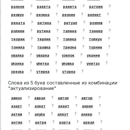
?
?
?
?
разное
ракета
ракита
ратник
?
?
?
?
резвун
резина
резник
реликт
?
?
?
?
рената
ретина
ритуал
розлив
?
?
?
?
ролики
рутина
талина
танкер
?
?
?
?
теорик
терлик
толика
толкун
?
?
?
?
тоника
травка
тризна
турник
?
?
?
?
увалка
уварка
узелок
укание
?
?
?
?
уланка
улитка
уловка
унитаз
?
?
?
урезка
утирка
уторка
Слова из 5 букв составленные из комбинации
"актуализирование"
?
?
?
?
авизо
аврал
автол
автор
?
?
?
?
азарт
азиат
акант
акрил
?
?
?
?
актив
акула
алеут
анкер
?
?
?
?
антик
антре
аорта
ареал