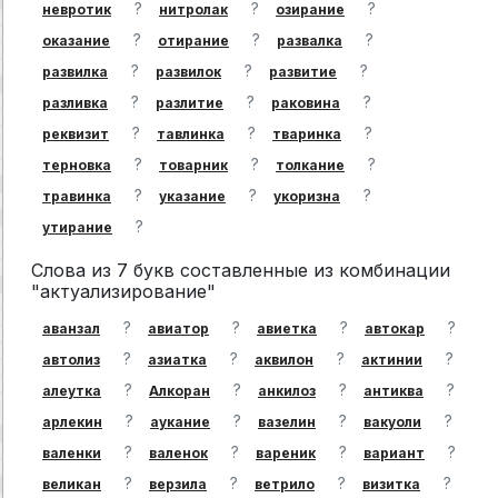
?
?
?
невротик
нитролак
озирание
?
?
?
оказание
отирание
развалка
?
?
?
развилка
развилок
развитие
?
?
?
разливка
разлитие
раковина
?
?
?
реквизит
тавлинка
тваринка
?
?
?
терновка
товарник
толкание
?
?
?
травинка
указание
укоризна
?
утирание
Слова из 7 букв составленные из комбинации
"актуализирование"
?
?
?
?
аванзал
авиатор
авиетка
автокар
?
?
?
?
автолиз
азиатка
аквилон
актинии
?
?
?
?
алеутка
Алкоран
анкилоз
антиква
?
?
?
?
арлекин
аукание
вазелин
вакуоли
?
?
?
?
валенки
валенок
вареник
вариант
?
?
?
?
великан
верзила
ветрило
визитка