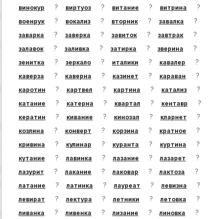
?
?
?
?
винокур
виртуоз
витание
витрина
?
?
?
?
военрук
вокализ
вторник
завалка
?
?
?
?
заварка
заверка
завиток
завтрак
?
?
?
?
залавок
заливка
затирка
зверина
?
?
?
?
зенитка
зеркало
италики
кавалер
?
?
?
?
каверза
каверна
казинет
караван
?
?
?
?
каротин
картвел
картина
катализ
?
?
?
?
катание
катерна
квартал
кентавр
?
?
?
?
кератин
кивание
кинозал
кларнет
?
?
?
?
козлина
конверт
корзина
кратное
?
?
?
?
кривина
кулинар
куранта
куртина
?
?
?
?
кутание
лавинка
лазание
лазарет
?
?
?
?
лазурит
лакание
лаковар
лактоза
?
?
?
?
латание
латинка
лауреат
левизна
?
?
?
?
левират
лектура
летники
летовка
?
?
?
?
ливанка
ливенка
лизание
линовка