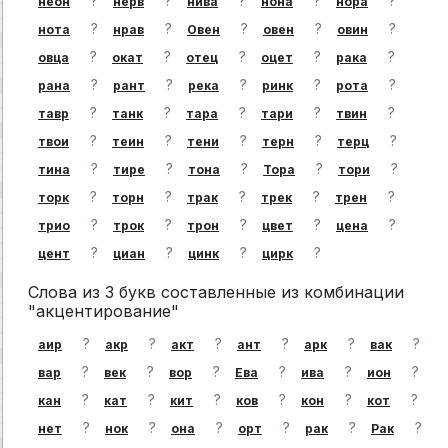
?
?
?
?
?
неон
нерв
нива
нона
нора
?
?
?
?
?
нота
нрав
Овен
овен
овин
?
?
?
?
?
овца
окат
отец
оцет
рака
?
?
?
?
?
рана
рант
река
ринк
рота
?
?
?
?
?
тавр
танк
тара
тари
твин
?
?
?
?
?
твои
теин
тени
терн
терц
?
?
?
?
?
тина
тире
тона
Тора
тори
?
?
?
?
?
торк
торн
трак
трек
трен
?
?
?
?
?
трио
трок
трон
цвет
цена
?
?
?
?
цент
циан
цинк
цирк
Слова из 3 букв составленные из комбинации
"акцентирование"
?
?
?
?
?
?
аир
акр
акт
ант
арк
вак
?
?
?
?
?
?
вар
век
вор
Ева
ива
ион
?
?
?
?
?
?
кан
кат
кит
ков
кон
кот
?
?
?
?
?
?
нет
нок
она
орт
рак
Рак