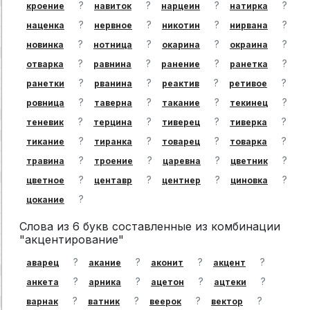
?
?
?
?
кроение
навиток
нарцеин
натирка
?
?
?
?
наценка
нервное
никотин
нирвана
?
?
?
?
новинка
нотница
окарина
окраина
?
?
?
?
отварка
равнина
ранение
ранетка
?
?
?
?
ранетки
рванина
реактив
ретивое
?
?
?
?
ровница
таверна
такание
текинец
?
?
?
?
теневик
терцина
тиверец
тиверка
?
?
?
?
тикание
тиранка
товарец
товарка
?
?
?
?
травина
троение
царевна
цветник
?
?
?
?
цветное
центавр
центнер
циновка
?
цокание
Слова из 6 букв составленные из комбинации
"акцентирование"
?
?
?
?
аварец
акание
аконит
акцент
?
?
?
?
анкета
арника
ацетон
ацтеки
?
?
?
?
варнак
ватник
веерок
вектор