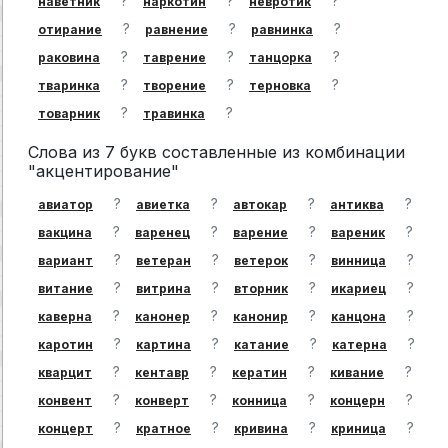
?
?
?
наветник
наркотин
невротик
?
?
?
отирание
равнение
равнинка
?
?
?
раковина
таврение
танцорка
?
?
?
тваринка
творение
терновка
?
?
товарник
травинка
Слова из 7 букв составленные из комбинации
"акцентирование"
?
?
?
?
авиатор
авиетка
автокар
антиква
?
?
?
?
вакцина
варенец
варение
вареник
?
?
?
?
вариант
ветеран
ветерок
винница
?
?
?
?
витание
витрина
вторник
икариец
?
?
?
?
каверна
канонер
канонир
канцона
?
?
?
?
каротин
картина
катание
катерна
?
?
?
?
кварцит
кентавр
кератин
кивание
?
?
?
?
конвент
конверт
конница
концерн
?
?
?
?
концерт
кратное
кривина
криница