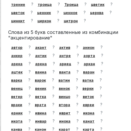
?
?
?
?
трение
троица
Троица
цветик
?
?
?
?
цветок
ценник
ценное
церква
?
?
?
цинкит
циркон
цитрон
Слова из 5 букв составленные из комбинации
"акцентирование"
?
?
?
?
автор
акант
актив
анион
?
?
?
?
анкер
антик
антре
аорта
?
?
?
?
арека
арена
ариец
аркан
?
?
?
?
ацтек
ванна
ванта
варан
?
?
?
?
варка
варок
ватин
ватка
?
?
?
?
венец
веник
венок
верки
?
?
?
?
ветер
ветка
винцо
виток
?
?
?
?
враки
врата
втора
евреи
?
?
?
?
ерник
ивина
иврит
икона
?
?
?
?
икота
инвар
инока
канат
?
?
?
?
канва
канон
карат
карта