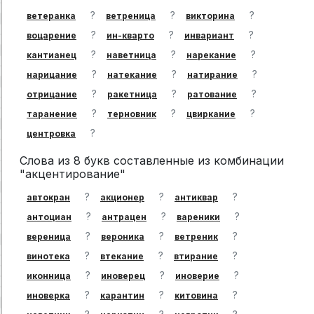
?
?
?
ветеранка
ветреница
викторина
?
?
?
воцарение
ин-кварто
инвариант
?
?
?
кантианец
наветница
нарекание
?
?
?
нарицание
натекание
натирание
?
?
?
отрицание
ракетница
ратование
?
?
?
таранение
терновник
цвиркание
?
центровка
Слова из 8 букв составленные из комбинации
"акцентирование"
?
?
?
автокран
акционер
антиквар
?
?
?
антоциан
антрацен
вареники
?
?
?
вереница
вероника
ветреник
?
?
?
винотека
втекание
втирание
?
?
?
иконница
иноверец
иноверие
?
?
?
иноверка
карантин
китовина