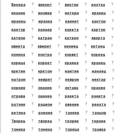
?
?
?
?
Венера
виконт
винтик
енотка
?
?
?
?
икание
иновер
интерн
иракец
?
?
?
?
иранец
иранка
каинит
кантон
?
?
?
?
кантор
канцер
карета
картон
?
?
?
?
катион
катран
катрен
кварта
?
?
?
?
квинта
квирит
кениец
китаец
?
?
?
?
конина
контра
корвет
кореец
?
?
?
?
корица
корнет
краина
кранец
?
?
?
?
кретин
кретон
наитие
нанаец
?
?
?
?
натрон
неврит
неврон
нектар
?
?
?
?
норник
окание
октава
орание
?
?
?
?
отрава
оценка
ракета
ракита
?
?
?
?
ратник
рацион
рвение
рената
?
?
?
?
ретина
роение
танкер
танцор
?
?
?
?
Творец
творец
теорик
терние
?
?
?
?
тоника
тонина
торица
травка