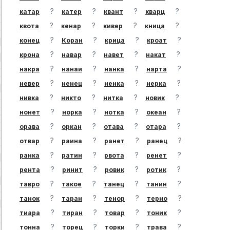
?
?
?
?
катар
катер
квант
кварц
?
?
?
?
квота
кенар
кивер
кница
?
?
?
?
конец
Коран
крица
кроат
?
?
?
?
крона
навар
навет
накат
?
?
?
?
накра
нанаи
нанка
нарта
?
?
?
?
невер
ненец
ненка
нерка
?
?
?
?
нивка
никто
нитка
новик
?
?
?
?
нонет
норка
нотка
океан
?
?
?
?
орава
оркан
отава
отара
?
?
?
?
отвар
раина
ранет
ранец
?
?
?
?
ранка
ратин
рвота
ренет
?
?
?
?
рента
ринит
ровик
ротик
?
?
?
?
тавро
такое
танец
танин
?
?
?
?
танок
таран
тенор
терно
?
?
?
?
тиара
тиран
товар
тоник
?
?
?
?
тонна
торец
торки
трава