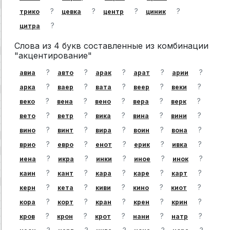
?
?
?
?
трико
цевка
центр
циник
?
цитра
Слова из 4 букв составленные из комбинации
"акцентирование"
?
?
?
?
?
авиа
авто
арак
арат
арии
?
?
?
?
?
арка
ваер
вата
веер
веки
?
?
?
?
?
веко
вена
вено
вера
верк
?
?
?
?
?
вето
ветр
вика
вина
вини
?
?
?
?
?
вино
винт
вира
воин
вона
?
?
?
?
?
врио
евро
енот
ерик
ивка
?
?
?
?
?
иена
икра
инки
иное
инок
?
?
?
?
?
каин
кант
кара
каре
карт
?
?
?
?
?
керн
кета
киви
кино
киот
?
?
?
?
?
кора
корт
кран
крен
крин
?
?
?
?
?
кров
крон
крот
нани
натр