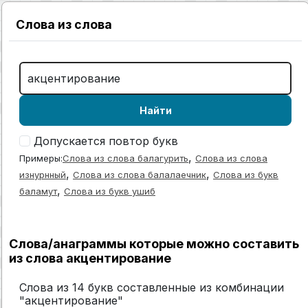
Слова из слова
Найти
Допускается повтор букв
,
Примеры:
Слова из слова балагурить
Слова из слова
,
,
изнурнный
Слова из слова балалаечник
Слова из букв
,
баламут
Слова из букв ушиб
Слова/анаграммы которые можно составить
из слова акцентирование
Слова из 14 букв составленные из комбинации
"акцентирование"