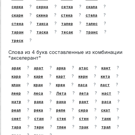
?
?
?
?
серка
серна
сетка
скала
?
?
?
?
скарн
скена
стека
стела
?
?
?
?
стена
такса
талер
талес
?
?
?
?
таран
таска
тесак
транс
?
треск
Слова из 4 букв составленные из комбинации
"акселерант"
?
?
?
?
?
арак
арат
арка
атас
кант
?
?
?
?
?
кара
каре
карт
керн
кета
?
?
?
?
?
клан
кран
крен
ласа
ласт
?
?
?
?
?
леер
леса
Лета
лета
наст
?
?
?
?
?
натр
рака
рана
рант
раса
?
?
?
?
?
реал
река
реле
сера
скат
?
?
?
?
?
снет
стан
стек
стен
танк
?
?
?
?
?
тара
терн
тлен
трак
трал