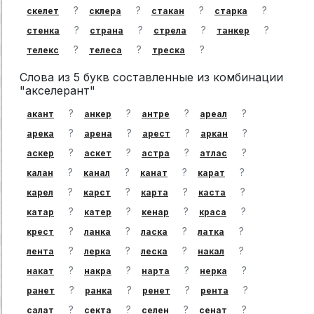
?
?
?
?
скелет
склера
стакан
старка
?
?
?
?
стенка
страна
стрела
танкер
?
?
?
телекс
телеса
треска
Слова из 5 букв составленные из комбинации
"акселерант"
?
?
?
?
акант
анкер
антре
ареал
?
?
?
?
арека
арена
арест
аркан
?
?
?
?
аскер
аскет
астра
атлас
?
?
?
?
калан
канал
канат
карат
?
?
?
?
карел
карст
карта
каста
?
?
?
?
катар
катер
кенар
краса
?
?
?
?
крест
ланка
ласка
латка
?
?
?
?
лента
лерка
леска
накал
?
?
?
?
накат
накра
нарта
нерка
?
?
?
?
ранет
ранка
ренет
рента
?
?
?
?
салат
секта
селен
сенат