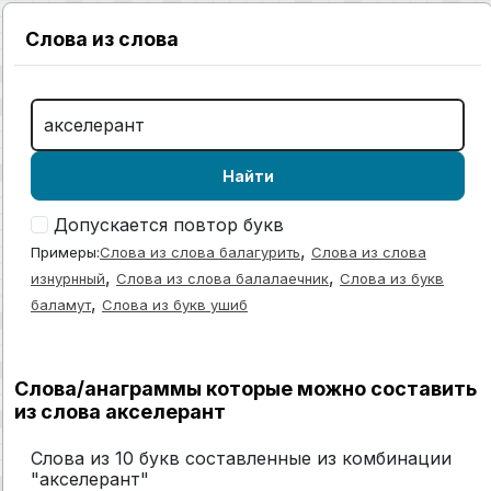
Слова из слова
Найти
Допускается повтор букв
,
Примеры:
Слова из слова балагурить
Слова из слова
,
,
изнурнный
Слова из слова балалаечник
Слова из букв
,
баламут
Слова из букв ушиб
Слова/анаграммы которые можно составить
из слова акселерант
Слова из 10 букв составленные из комбинации
"акселерант"