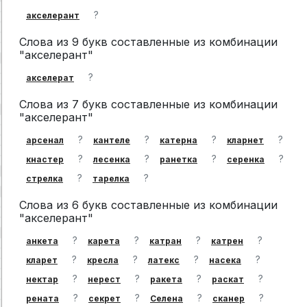
?
акселерант
Слова из 9 букв составленные из комбинации
"акселерант"
?
акселерат
Слова из 7 букв составленные из комбинации
"акселерант"
?
?
?
?
арсенал
кантеле
катерна
кларнет
?
?
?
?
кнастер
лесенка
ранетка
серенка
?
?
стрелка
тарелка
Слова из 6 букв составленные из комбинации
"акселерант"
?
?
?
?
анкета
карета
катран
катрен
?
?
?
?
кларет
кресла
латекс
насека
?
?
?
?
нектар
нерест
ракета
раскат
?
?
?
?
рената
секрет
Селена
сканер