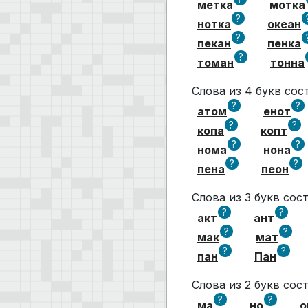
метка
мотка
?
нотка
океан
?
пекан
пенка
?
томан
тонна
Слова из 4 букв со
?
?
атом
енот
?
?
копа
копт
?
?
нома
нона
?
?
пена
пеон
Слова из 3 букв со
?
?
акт
ант
?
?
мак
мат
?
?
пан
Пан
Слова из 2 букв со
?
?
ма
но
о