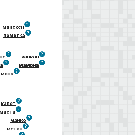
?
манекен
?
пометка
?
?
пе
канкан
?
?
а
мамона
?
тмена
?
капот
?
маета
?
манко
?
метан
?