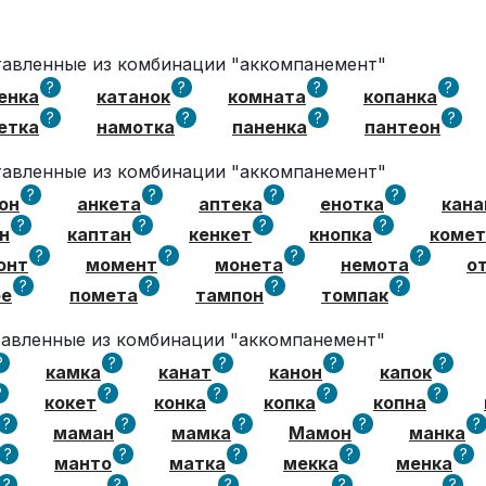
ставленные из комбинации "аккомпанемент"
?
?
?
?
енка
катанок
комната
копанка
?
?
?
?
етка
намотка
паненка
пантеон
ставленные из комбинации "аккомпанемент"
?
?
?
?
он
анкета
аптека
енотка
кана
?
?
?
?
н
каптан
кенкет
кнопка
комет
?
?
?
?
онт
момент
монета
немота
о
?
?
?
?
ое
помета
тампон
томпак
ставленные из комбинации "аккомпанемент"
?
?
?
?
?
камка
канат
канон
капок
?
?
?
?
?
кокет
конка
копка
копна
?
?
?
?
?
маман
мамка
Мамон
манка
?
?
?
?
?
манто
матка
мекка
менка
?
?
?
?
?