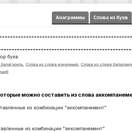
Анаграммы
Слова из букв
ор букв
,
,
 балагурить
Слова из слова изнурнный
Слова из слова балалаеч
ушиб
оторые можно составить из слова аккомпанем
оставленные из комбинации "аккомпанемент"
ставленные из комбинации "аккомпанемент"