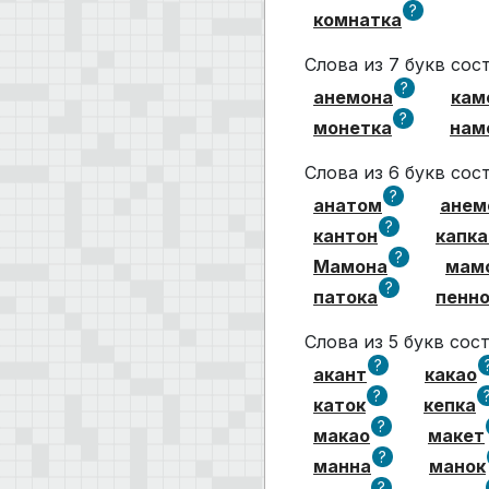
?
комнатка
Слова из 7 букв со
?
анемона
кам
?
монетка
нам
Слова из 6 букв со
?
анатом
анем
?
кантон
капка
?
Мамона
мам
?
патока
пенн
Слова из 5 букв со
?
акант
какао
?
каток
кепка
?
макао
макет
?
манна
манок
?