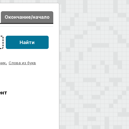
Окончание/начало
Найти
,
ник
Слова из букв
ент