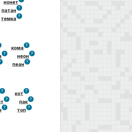
нонет
?
патан
?
темка
?
кома
?
?
а
неон
?
?
пеан
?
?
кот
?
?
пт
пак
?
?
н
топ