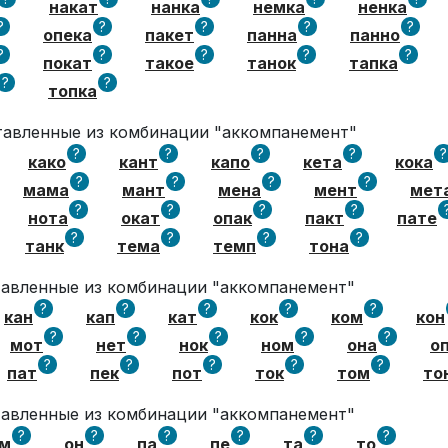
накат
нанка
немка
ненка
?
?
?
?
?
опека
пакет
панна
панно
?
?
?
?
?
покат
такое
танок
тапка
?
?
топка
ставленные из комбинации "аккомпанемент"
?
?
?
?
?
како
кант
капо
кета
кока
?
?
?
?
мама
мант
мена
мент
мет
?
?
?
?
нота
окат
опак
пакт
пате
?
?
?
?
танк
тема
темп
тона
ставленные из комбинации "аккомпанемент"
?
?
?
?
?
кан
кап
кат
кок
ком
кон
?
?
?
?
?
мот
нет
нок
ном
она
о
?
?
?
?
?
пат
пек
пот
ток
том
то
ставленные из комбинации "аккомпанемент"
?
?
?
?
?
?
м
он
па
пе
та
то