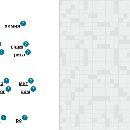
?
химия
?
гром
?
?
рига
?
?
га
миг
?
?
ог
ром
?
?
х
ро