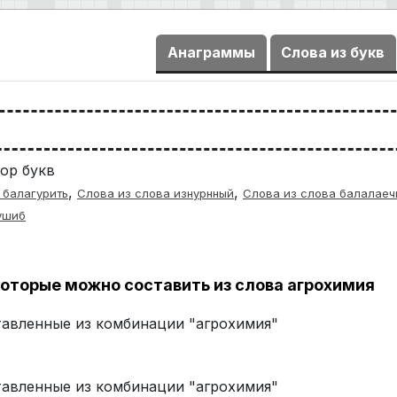
Анаграммы
Слова из букв
ор букв
,
,
 балагурить
Слова из слова изнурнный
Слова из слова балалаеч
ушиб
оторые можно составить из слова агрохимия
ставленные из комбинации "агрохимия"
ставленные из комбинации "агрохимия"