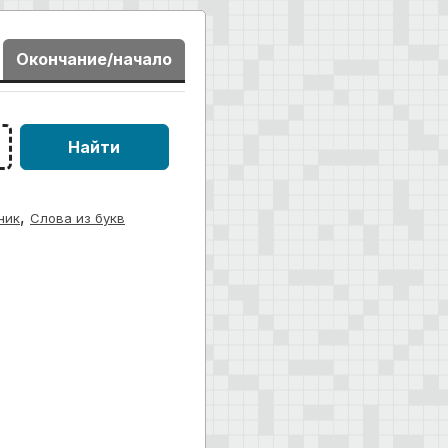
Окончание/начало
Найти
,
ник
Слова из букв