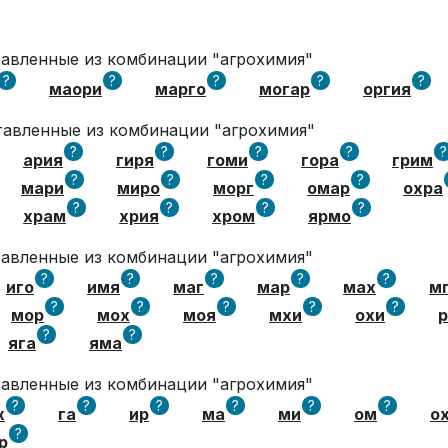
ставленные из комбинации "агрохимия"
?
?
?
?
?
маори
марго
могар
оргия
ставленные из комбинации "агрохимия"
?
?
?
?
?
ария
гиря
гоми
гора
грим
?
?
?
?
мари
миро
морг
омар
охра
?
?
?
?
храм
хрия
хром
ярмо
ставленные из комбинации "агрохимия"
?
?
?
?
?
иго
имя
маг
мар
мах
м
?
?
?
?
?
мор
мох
моя
мхи
охи
р
?
?
яга
яма
ставленные из комбинации "агрохимия"
?
?
?
?
?
?
х
га
ир
ма
ми
ом
о
?
р