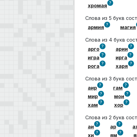
?
хромая
Слова из 5 букв со
?
армия
магия
Слова из 4 букв со
?
?
арго
арии
?
?
игра
ирга
?
?
рога
харя
Слова из 3 букв со
?
?
аир
гам
?
?
мир
мои
?
?
хам
хор
Слова из 2 букв со
?
?
аи
ар
а
?
?
хи
ям
я