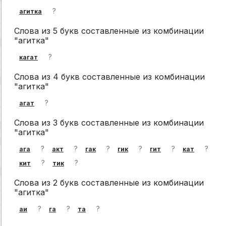
?
агитка
Слова из 5 букв составленные из комбинации
"агитка"
?
кагат
Слова из 4 букв составленные из комбинации
"агитка"
?
агат
Слова из 3 букв составленные из комбинации
"агитка"
?
?
?
?
?
?
ага
акт
гак
гик
гит
кат
?
?
кит
тик
Слова из 2 букв составленные из комбинации
"агитка"
?
?
?
аи
га
та