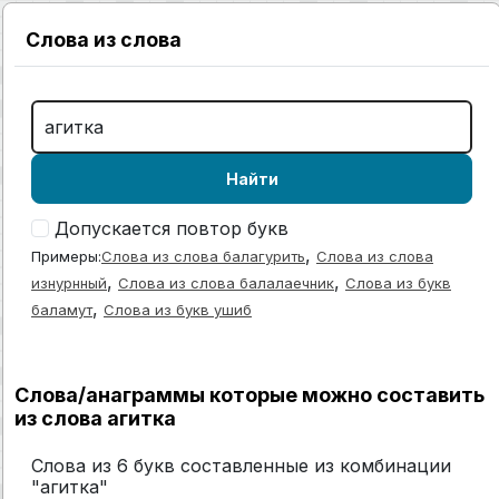
Слова из слова
Найти
Допускается повтор букв
,
Примеры:
Слова из слова балагурить
Слова из слова
,
,
изнурнный
Слова из слова балалаечник
Слова из букв
,
баламут
Слова из букв ушиб
Слова/анаграммы которые можно составить
из слова агитка
Слова из 6 букв составленные из комбинации
"агитка"