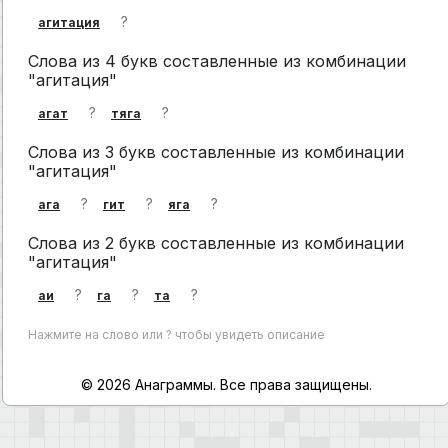
?
агитация
Слова из 4 букв составленные из комбинации
"агитация"
?
?
агат
тяга
Слова из 3 букв составленные из комбинации
"агитация"
?
?
?
ага
гит
яга
Слова из 2 букв составленные из комбинации
"агитация"
?
?
?
аи
га
та
Нажмите на слово или ? чтобы увидеть описание
© 2026 Анаграммы. Все права защищены.