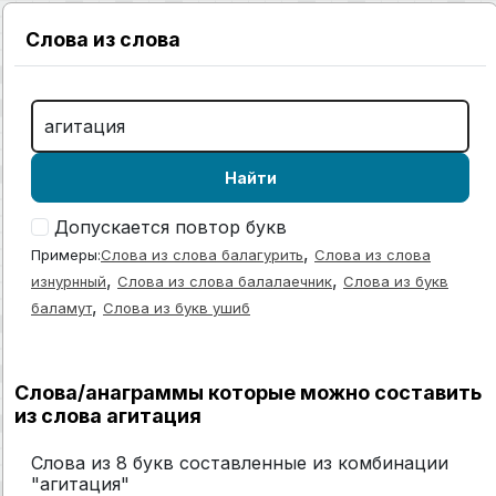
Слова из слова
Найти
Допускается повтор букв
,
Примеры:
Слова из слова балагурить
Слова из слова
,
,
изнурнный
Слова из слова балалаечник
Слова из букв
,
баламут
Слова из букв ушиб
Слова/анаграммы которые можно составить
из слова агитация
Слова из 8 букв составленные из комбинации
"агитация"