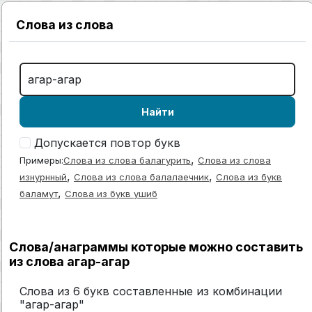
Слова из слова
Найти
Допускается повтор букв
,
Примеры:
Слова из слова балагурить
Слова из слова
,
,
изнурнный
Слова из слова балалаечник
Слова из букв
,
баламут
Слова из букв ушиб
Слова/анаграммы которые можно составить
из слова агар-агар
Слова из 6 букв составленные из комбинации
"агар-агар"