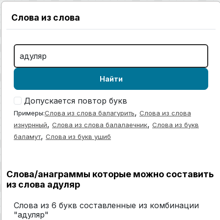
Слова из слова
Найти
Допускается повтор букв
,
Примеры:
Слова из слова балагурить
Слова из слова
,
,
изнурнный
Слова из слова балалаечник
Слова из букв
,
баламут
Слова из букв ушиб
Слова/анаграммы которые можно составить
из слова адуляр
Слова из 6 букв составленные из комбинации
"адуляр"