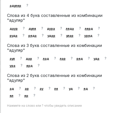
?
адуляр
Слова из 4 букв составленные из комбинации
"адуляр"
?
?
?
?
?
даур
дуля
дура
ляда
лярд
?
?
?
?
?
руда
ряда
удар
улар
уряд
Слова из 3 букв составленные из комбинации
"адуляр"
?
?
?
?
?
?
аул
дар
лад
лар
ряд
уда
?
?
ура
ярд
Слова из 2 букв составленные из комбинации
"адуляр"
?
?
?
?
?
?
ад
ар
ау
ля
уд
яд
?
?
ял
яр
Нажмите на слово или ? чтобы увидеть описание