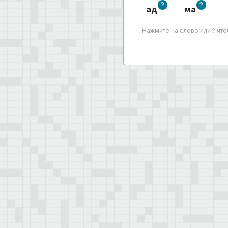
?
?
ад
ма
Нажмите на слово или ? чт