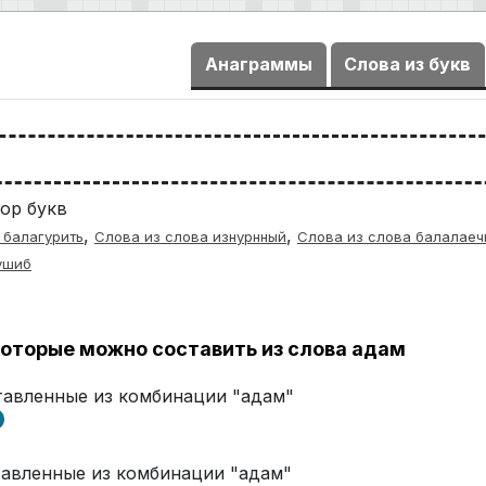
Анаграммы
Слова из букв
ор букв
,
,
 балагурить
Слова из слова изнурнный
Слова из слова балалаеч
ушиб
оторые можно составить из слова адам
ставленные из комбинации "адам"
ставленные из комбинации "адам"