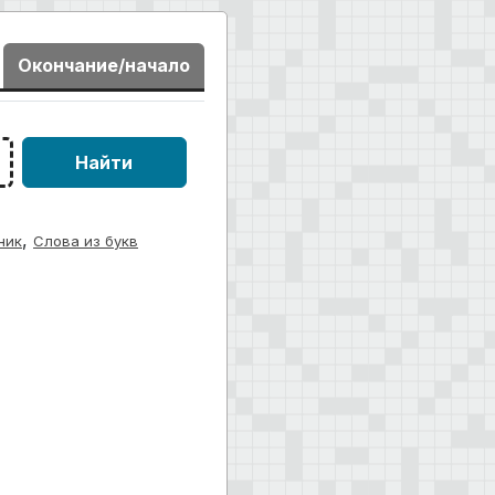
Окончание/начало
Найти
,
ник
Слова из букв