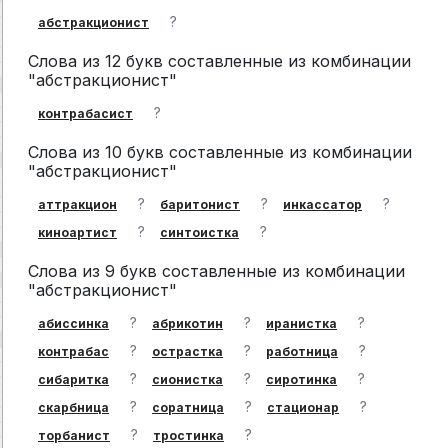
?
абстракционист
Слова из 12 букв составленные из комбинации
"абстракционист"
?
контрабасист
Слова из 10 букв составленные из комбинации
"абстракционист"
?
?
?
аттракцион
баритонист
инкассатор
?
?
киноартист
синтоистка
Слова из 9 букв составленные из комбинации
"абстракционист"
?
?
?
абиссинка
абрикотин
иранистка
?
?
?
контрабас
острастка
работница
?
?
?
сибаритка
сионистка
сиротинка
?
?
?
скарбница
соратница
стационар
?
?
торбанист
тростинка