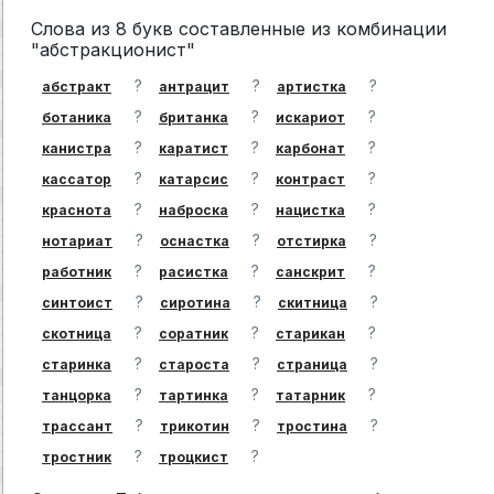
Слова из 8 букв составленные из комбинации
"абстракционист"
?
?
?
абстракт
антрацит
артистка
?
?
?
ботаника
британка
искариот
?
?
?
канистра
каратист
карбонат
?
?
?
кассатор
катарсис
контраст
?
?
?
краснота
наброска
нацистка
?
?
?
нотариат
оснастка
отстирка
?
?
?
работник
расистка
санскрит
?
?
?
синтоист
сиротина
скитница
?
?
?
скотница
соратник
старикан
?
?
?
старинка
староста
страница
?
?
?
танцорка
тартинка
татарник
?
?
?
трассант
трикотин
тростина
?
?
тростник
троцкист