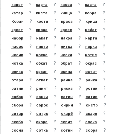
?
?
?
?
карст
карта
касса
каста
?
?
?
?
катар
киста
кница
кобра
?
?
?
?
Коран
кости
краса
крица
?
?
?
?
кроат
крона
кросс
набат
?
?
?
?
набор
накат
накра
нарта
?
?
?
?
насос
никто
нитка
норка
?
?
?
?
носик
носка
носки
нотис
?
?
?
?
нотка
обкат
обрат
окрас
?
?
?
?
оникс
оркан
осина
остит
?
?
?
?
отара
откат
раина
ранка
?
?
?
?
ратин
ринит
риска
ротик
?
?
?
?
сабан
санки
сатин
сатир
?
?
?
?
сбора
сброс
сирин
систр
?
?
?
?
ситар
ситро
скарб
скарн
?
?
?
?
скоба
скора
сорит
соска
?
?
?
?
сосна
сотка
сотни
ссора