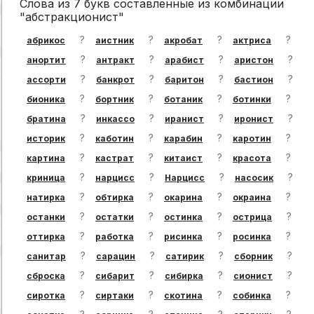
Слова из 7 букв составленные из комбинации
"абстракционист"
?
?
?
?
абрикос
аистник
акробат
актриса
?
?
?
?
анортит
антракт
арабист
аристон
?
?
?
?
ассорти
банкрот
баритон
бастион
?
?
?
?
бионика
бортник
ботаник
ботинки
?
?
?
?
братина
инкассо
иранист
иронист
?
?
?
?
историк
каботин
карабин
каротин
?
?
?
?
картина
кастрат
китаист
красота
?
?
?
?
криница
нарцисс
Нарцисс
насосик
?
?
?
?
натирка
обтирка
окарина
окраина
?
?
?
?
останки
остатки
остинка
острица
?
?
?
?
оттирка
работка
рисинка
росинка
?
?
?
?
санитар
сарацин
сатирик
сборник
?
?
?
?
сброска
сибарит
сибирка
сионист
?
?
?
?
сиротка
сиртаки
скотина
собинка