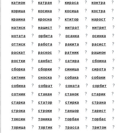
?
?
?
?
катион
катран
кираса
контра
?
?
?
?
корица
косина
косица
костра
?
?
?
?
краина
кросна
ктитор
нарост
?
?
?
?
натиск
нацист
нитрат
нитрит
?
?
?
?
нотата
орбита
осанка
осинка
?
?
?
?
оттиск
работа
ракита
расист
?
?
?
?
раскат
раскос
ратник
рацион
?
?
?
?
ростки
санбат
сатира
сбоина
?
?
?
?
сборка
сборки
синица
сирота
?
?
?
?
ситник
сноска
собака
собаки
?
?
?
?
собина
собрат
соната
сорбит
?
?
?
?
сотник
стакан
станок
старик
?
?
?
?
старка
статор
стирка
страна
?
?
?
?
строка
строки
танцор
тарист
?
?
?
?
токсин
тоника
торбан
торбас
?
?
?
?
торица
тортик
трасса
тритон