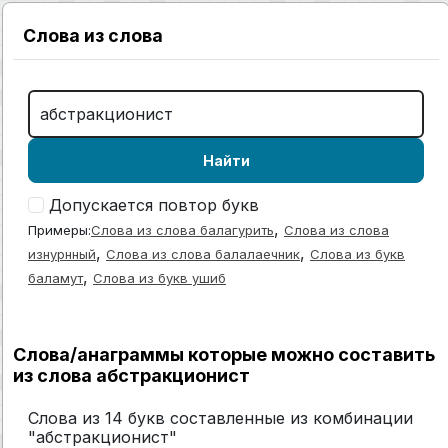
Слова из слова
Найти
Допускается повтор букв
,
Примеры:
Слова из слова балагурить
Слова из слова
,
,
изнурнный
Слова из слова балалаечник
Слова из букв
,
баламут
Слова из букв ушиб
Слова/анаграммы которые можно составить
из слова абстракционист
Слова из 14 букв составленные из комбинации
"абстракционист"