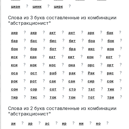
?
?
?
циан
цинк
цирк
Слова из 3 букв составленные из комбинации
"абстракционист"
?
?
?
?
?
?
аир
акр
акт
ант
арк
бак
?
?
?
?
?
?
бар
бас
бис
бит
боа
бок
?
?
?
?
?
?
бон
бор
бот
бра
икс
ион
?
?
?
?
?
?
иск
кан
кат
кит
кон
кот
?
?
?
?
?
?
кси
нок
нос
она
орс
орт
?
?
?
?
?
?
оса
ост
раб
рак
Рак
рис
?
?
?
?
?
?
рок
рот
сак
сан
сир
сок
?
?
?
?
?
?
сон
сор
сот
сто
тат
тик
?
?
?
?
?
?
тир
тис
ток
тон
тот
три
Слова из 2 букв составленные из комбинации
"абстракционист"
?
?
?
?
?
?
аи
ар
ас
ир
ни
но