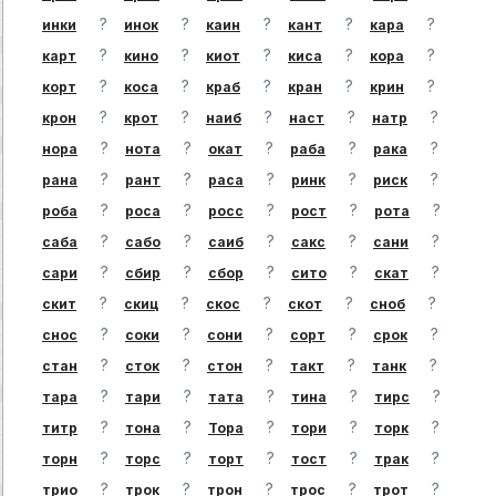
?
?
?
?
?
инки
инок
каин
кант
кара
?
?
?
?
?
карт
кино
киот
киса
кора
?
?
?
?
?
корт
коса
краб
кран
крин
?
?
?
?
?
крон
крот
наиб
наст
натр
?
?
?
?
?
нора
нота
окат
раба
рака
?
?
?
?
?
рана
рант
раса
ринк
риск
?
?
?
?
?
роба
роса
росс
рост
рота
?
?
?
?
?
саба
сабо
саиб
сакс
сани
?
?
?
?
?
сари
сбир
сбор
сито
скат
?
?
?
?
?
скит
скиц
скос
скот
сноб
?
?
?
?
?
снос
соки
сони
сорт
срок
?
?
?
?
?
стан
сток
стон
такт
танк
?
?
?
?
?
тара
тари
тата
тина
тирс
?
?
?
?
?
титр
тона
Тора
тори
торк
?
?
?
?
?
торн
торс
торт
тост
трак
?
?
?
?
?
трио
трок
трон
трос
трот