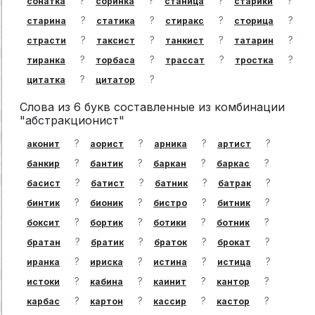
?
?
?
?
сонатка
соринка
станица
старики
?
?
?
?
старина
статика
стиракс
сторица
?
?
?
?
страсти
таксист
танкист
татарин
?
?
?
?
тиранка
торбаса
трассат
тростка
?
?
цитатка
цитатор
Слова из 6 букв составленные из комбинации
"абстракционист"
?
?
?
?
аконит
аорист
арника
артист
?
?
?
?
банкир
бантик
баркан
баркас
?
?
?
?
басист
батист
батник
батрак
?
?
?
?
бинтик
бионик
бистро
битник
?
?
?
?
боксит
бортик
ботики
ботник
?
?
?
?
братан
братик
браток
брокат
?
?
?
?
иранка
ириска
истина
истица
?
?
?
?
истоки
кабина
каинит
кантор
?
?
?
?
карбас
картон
кассир
кастор