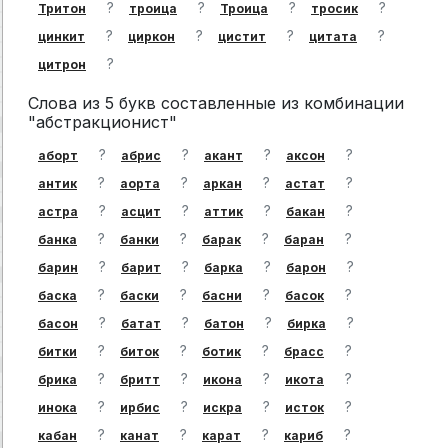
?
?
?
?
Тритон
троица
Троица
тросик
?
?
?
?
цинкит
циркон
цистит
цитата
?
цитрон
Слова из 5 букв составленные из комбинации
"абстракционист"
?
?
?
?
аборт
абрис
акант
аксон
?
?
?
?
антик
аорта
аркан
астат
?
?
?
?
астра
асцит
аттик
бакан
?
?
?
?
банка
банки
барак
баран
?
?
?
?
барин
барит
барка
барон
?
?
?
?
баска
баски
басни
басок
?
?
?
?
басон
батат
батон
бирка
?
?
?
?
битки
биток
ботик
брасс
?
?
?
?
брика
бритт
икона
икота
?
?
?
?
инока
ирбис
искра
исток
?
?
?
?
кабан
канат
карат
кариб