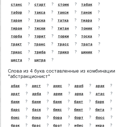
?
?
?
?
станс
старт
стоик
табак
?
?
?
?
табор
такса
такси
танок
?
?
?
?
таран
таска
татка
тиара
?
?
?
?
тиран
тиски
титан
тоник
?
?
?
?
торба
торит
торки
тоска
?
?
?
?
тракт
транс
трасс
трата
?
?
?
?
триас
триба
трико
циник
?
?
циста
цитра
Слова из 4 букв составленные из комбинации
"абстракционист"
?
?
?
?
?
абак
аист
анис
араб
арак
?
?
?
?
?
арат
арба
арии
арка
атас
?
?
?
?
?
баки
бани
банк
бант
барк
?
?
?
?
?
барс
баск
бикс
бинт
бита
?
?
?
?
?
бокс
бона
бора
борт
босс
?
?
?
?
?
брак
брас
брат
ибис
икра