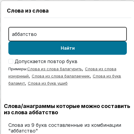
Слова из слова
Найти
Допускается повтор букв
,
Примеры:
Слова из слова балагурить
Слова из слова
,
,
изнурнный
Слова из слова балалаечник
Слова из букв
,
баламут
Слова из букв ушиб
Слова/анаграммы которые можно составить
из слова аббатство
Слова из 9 букв составленные из комбинации
"аббатство"