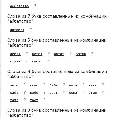
?
аббатство
Слова из 7 букв составленные из комбинации
"аббатство"
?
автобат
Слова из 5 букв составленные из комбинации
"аббатство"
?
?
?
?
аббат
астат
батат
ботва
?
?
отава
тавот
Слова из 4 букв составленные из комбинации
"аббатство"
?
?
?
?
?
авто
атас
баба
вата
ватт
?
?
?
?
?
саба
сабо
сват
сова
став
?
?
тата
тост
Слова из 3 букв составленные из комбинации
"аббатство"